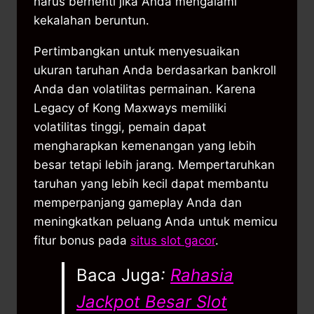
harus berhenti jika Anda mengalami
kekalahan beruntun.
Pertimbangkan untuk menyesuaikan
ukuran taruhan Anda berdasarkan bankroll
Anda dan volatilitas permainan. Karena
Legacy of Kong Maxways memiliki
volatilitas tinggi, pemain dapat
mengharapkan kemenangan yang lebih
besar tetapi lebih jarang. Mempertaruhkan
taruhan yang lebih kecil dapat membantu
memperpanjang gameplay Anda dan
meningkatkan peluang Anda untuk memicu
fitur bonus pada
situs slot gacor
.
Baca Juga
:
Rahasia
Jackpot Besar Slot