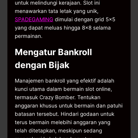
untuk melindungi kerajaan. Slot ini
menawarkan tata letak yang unik,
SPADEGAMING
dimulai dengan grid 5×5
yang dapat meluas hingga 8×8 selama
permainan.
Mengatur Bankroll
dengan Bijak
Manajemen bankroll yang efektif adalah
kunci utama dalam bermain slot online,
termasuk Crazy Bomber. Tentukan
anggaran khusus untuk bermain dan patuhi
batasan tersebut. Hindari godaan untuk
terus bermain melebihi anggaran yang
telah ditetapkan, meskipun sedang