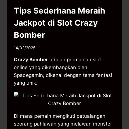
SLOT
LEGACY
Tips Sederhana Meraih
OF
KONG
Jackpot di Slot Crazy
MAXWAYS
Bomber
14/02/2025
Crazy Bomber
adalah permainan slot
online yang dikembangkan oleh
Spadegamin, dikenal dengan tema fantasi
yang unik.
Di mana pemain mengikuti petualangan
seorang pahlawan yang melawan monster