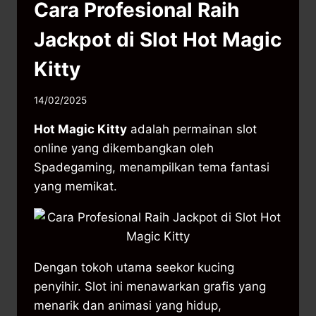
WAR
Cara Profesional Raih
Jackpot di Slot Hot Magic
Kitty
14/02/2025
Hot Magic Kitty
adalah permainan slot
online yang dikembangkan oleh
Spadegaming, menampilkan tema fantasi
yang memikat.
Dengan tokoh utama seekor kucing
penyihir. Slot ini menawarkan grafis yang
menarik dan animasi yang hidup,