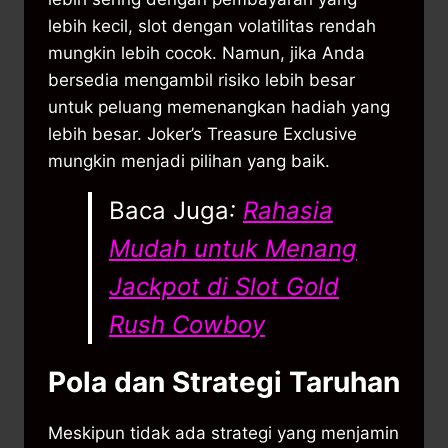
lebih kecil, slot dengan volatilitas rendah
mungkin lebih cocok. Namun, jika Anda
bersedia mengambil risiko lebih besar
untuk peluang memenangkan hadiah yang
lebih besar. Joker’s Treasure Exclusive
mungkin menjadi pilihan yang baik.
Baca Juga
:
Rahasia
Mudah untuk Menang
Jackpot di Slot Gold
Rush Cowboy
Pola dan Strategi Taruhan
Meskipun tidak ada strategi yang menjamin