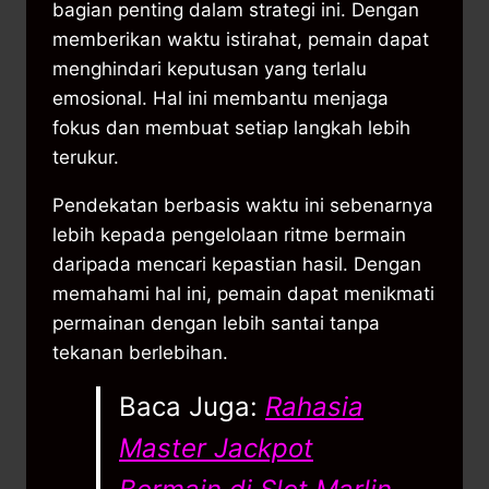
bagian penting dalam strategi ini. Dengan
memberikan waktu istirahat, pemain dapat
menghindari keputusan yang terlalu
emosional. Hal ini membantu menjaga
fokus dan membuat setiap langkah lebih
terukur.
Pendekatan berbasis waktu ini sebenarnya
lebih kepada pengelolaan ritme bermain
daripada mencari kepastian hasil. Dengan
memahami hal ini, pemain dapat menikmati
permainan dengan lebih santai tanpa
tekanan berlebihan.
Baca Juga:
Rahasia
Master Jackpot