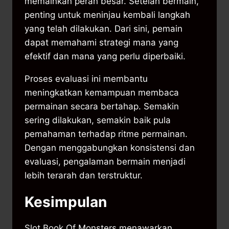
memainkan peran besar. Setelah bermain,
penting untuk meninjau kembali langkah
yang telah dilakukan. Dari sini, pemain
dapat memahami strategi mana yang
efektif dan mana yang perlu diperbaiki.
Proses evaluasi ini membantu
meningkatkan kemampuan membaca
permainan secara bertahap. Semakin
sering dilakukan, semakin baik pula
pemahaman terhadap ritme permainan.
Dengan menggabungkan konsistensi dan
evaluasi, pengalaman bermain menjadi
lebih terarah dan terstruktur.
Kesimpulan
Slot Book Of Monsters menawarkan