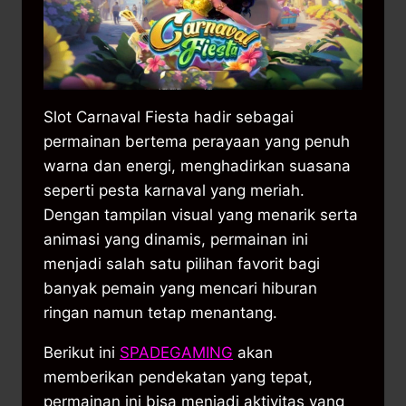
Slot Carnaval Fiesta hadir sebagai
permainan bertema perayaan yang penuh
warna dan energi, menghadirkan suasana
seperti pesta karnaval yang meriah.
Dengan tampilan visual yang menarik serta
animasi yang dinamis, permainan ini
menjadi salah satu pilihan favorit bagi
banyak pemain yang mencari hiburan
ringan namun tetap menantang.
Berikut ini
SPADEGAMING
akan
memberikan pendekatan yang tepat,
permainan ini bisa menjadi aktivitas yang