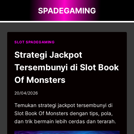
Skip
SPADEGAMING
to
content
SLOT SPADEGAMING
Strategi Jackpot
Tersembunyi di Slot Book
Of Monsters
20/04/2026
Temukan strategi jackpot tersembunyi di
Slot Book Of Monsters dengan tips, pola,
dan trik bermain lebih cerdas dan terarah.