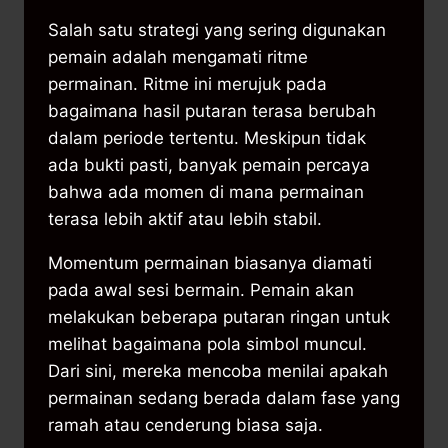
Salah satu strategi yang sering digunakan
pemain adalah mengamati ritme
permainan. Ritme ini merujuk pada
bagaimana hasil putaran terasa berubah
dalam periode tertentu. Meskipun tidak
ada bukti pasti, banyak pemain percaya
bahwa ada momen di mana permainan
terasa lebih aktif atau lebih stabil.
Momentum permainan biasanya diamati
pada awal sesi bermain. Pemain akan
melakukan beberapa putaran ringan untuk
melihat bagaimana pola simbol muncul.
Dari sini, mereka mencoba menilai apakah
permainan sedang berada dalam fase yang
ramah atau cenderung biasa saja.