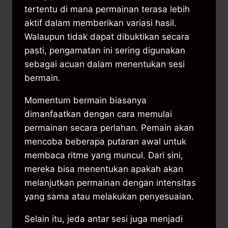
tertentu di mana permainan terasa lebih
aktif dalam memberikan variasi hasil.
Walaupun tidak dapat dibuktikan secara
pasti, pengamatan ini sering digunakan
sebagai acuan dalam menentukan sesi
bermain.
Momentum bermain biasanya
dimanfaatkan dengan cara memulai
permainan secara perlahan. Pemain akan
mencoba beberapa putaran awal untuk
membaca ritme yang muncul. Dari sini,
mereka bisa menentukan apakah akan
melanjutkan permainan dengan intensitas
yang sama atau melakukan penyesuaian.
Selain itu, jeda antar sesi juga menjadi