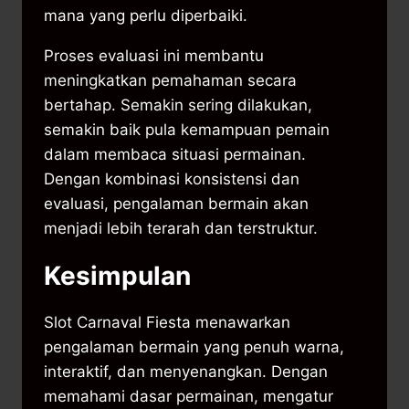
mana yang perlu diperbaiki.
Proses evaluasi ini membantu
meningkatkan pemahaman secara
bertahap. Semakin sering dilakukan,
semakin baik pula kemampuan pemain
dalam membaca situasi permainan.
Dengan kombinasi konsistensi dan
evaluasi, pengalaman bermain akan
menjadi lebih terarah dan terstruktur.
Kesimpulan
Slot Carnaval Fiesta menawarkan
pengalaman bermain yang penuh warna,
interaktif, dan menyenangkan. Dengan
memahami dasar permainan, mengatur