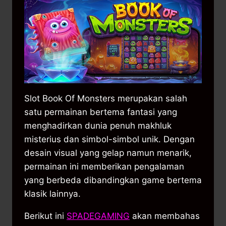
Slot Book Of Monsters merupakan salah
satu permainan bertema fantasi yang
menghadirkan dunia penuh makhluk
misterius dan simbol-simbol unik. Dengan
desain visual yang gelap namun menarik,
permainan ini memberikan pengalaman
yang berbeda dibandingkan game bertema
klasik lainnya.
Berikut ini
SPADEGAMING
akan membahas