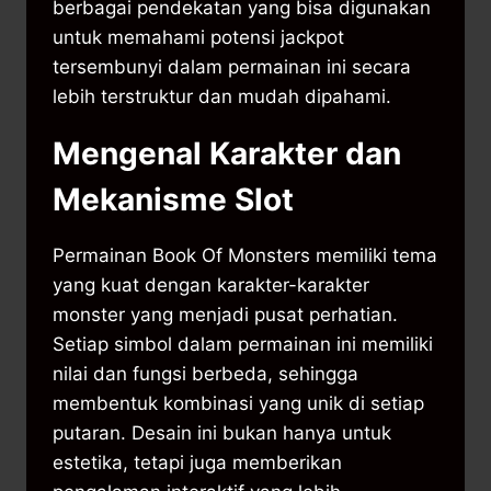
berbagai pendekatan yang bisa digunakan
untuk memahami potensi jackpot
tersembunyi dalam permainan ini secara
lebih terstruktur dan mudah dipahami.
Mengenal Karakter dan
Mekanisme Slot
Permainan Book Of Monsters memiliki tema
yang kuat dengan karakter-karakter
monster yang menjadi pusat perhatian.
Setiap simbol dalam permainan ini memiliki
nilai dan fungsi berbeda, sehingga
membentuk kombinasi yang unik di setiap
putaran. Desain ini bukan hanya untuk
estetika, tetapi juga memberikan