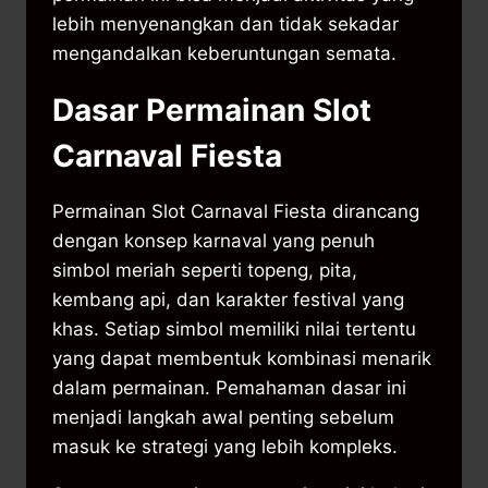
lebih menyenangkan dan tidak sekadar
mengandalkan keberuntungan semata.
Dasar Permainan Slot
Carnaval Fiesta
Permainan Slot Carnaval Fiesta dirancang
dengan konsep karnaval yang penuh
simbol meriah seperti topeng, pita,
kembang api, dan karakter festival yang
khas. Setiap simbol memiliki nilai tertentu
yang dapat membentuk kombinasi menarik
dalam permainan. Pemahaman dasar ini
menjadi langkah awal penting sebelum
masuk ke strategi yang lebih kompleks.