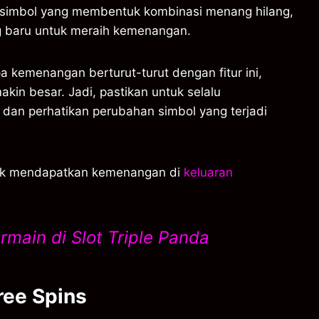
i simbol yang membentuk kombinasi menang hilang,
g baru untuk meraih kemenangan.
kemenangan berturut-turut dengan fitur ini,
kin besar. Jadi, pastikan untuk selalu
an perhatikan perubahan simbol yang terjadi
ntuk mendapatkan kemenangan di
keluaran
rmain di Slot Triple Panda
ree Spins