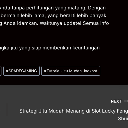
Anda tanpa perhitungan yang matang. Dengan
bermain lebih lama, yang berarti lebih banyak
g Anda idamkan. Waktunya update! Semua info
gka jitu yang siap memberikan keuntungan
#
SPADEGAMING
#
Tutorial Jitu Mudah Jackpot
NEXT
r
Strategi Jitu Mudah Menang di Slot Lucky Feng
Shui