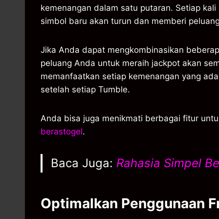
kemenangan dalam satu putaran. Setiap kal
simbol baru akan turun dan memberi peluan
Jika Anda dapat mengkombinasikan beberapa 
peluang Anda untuk meraih jackpot akan sema
memanfaatkan setiap kemenangan yang ada d
setelah setiap Tumble.
Anda bisa juga menikmati berbagai fitur u
berastogel
.
Baca Juga:
Rahasia Simpel Be
Optimalkan Penggunaan F