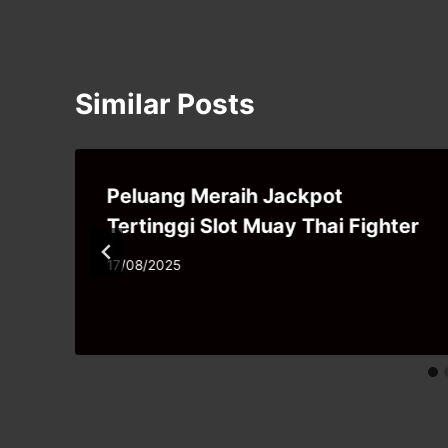
Similar Posts
Peluang Meraih Jackpot
Tertinggi Slot Muay Thai Fighter
17/08/2025