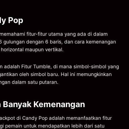
dy Pop
memahami fitur-fitur utama yang ada di dalam
6 gulungan dengan 6 baris, dan cara kemenangan
horizontal maupun vertikal.
an adalah Fitur Tumble, di mana simbol-simbol yang
ntikan oleh simbol baru. Hal ini memungkinkan
gan dalam satu putaran.
n Banyak Kemenangan
jackpot di Candy Pop adalah memanfaatkan fitur
gi pemain untuk mendapatkan lebih dari satu