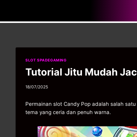
Skip
to
content
SLOT SPADEGAMING
Tutorial Jitu Mudah Ja
By
18/07/2025
Sigit
Permainan slot Candy Pop adalah salah satu 
tema yang ceria dan penuh warna.