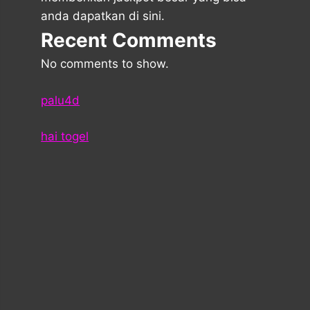
anda dapatkan di sini.
Recent Comments
No comments to show.
palu4d
hai togel