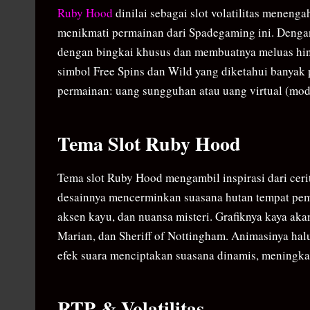
Ruby Hood
dinilai sebagai slot volatilitas menen
menikmati permainan dari Spadegaming ini. Denga
dengan bingkai khusus dan membuatnya meluas hin
simbol Free Spins dan Wild yang diketahui banyak 
permainan: uang sungguhan atau uang virtual (mo
Tema Slot Ruby Hood
Tema slot Ruby Hood mengambil inspirasi dari cer
desainnya mencerminkan suasana hutan tempat pema
aksen kayu, dan nuansa misteri. Grafiknya kaya ak
Marian, dan Sheriff of Nottingham. Animasinya hal
efek suara menciptakan suasana dinamis, meningk
RTP & Volatilitas