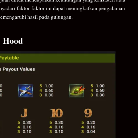
nyadari faktor-faktor ini dapat meningkatkan pengalaman
memengaruhi hasil pada gulungan.
y Hood