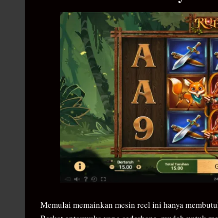
Memulai memainkan mesin reel ini hanya membutuh