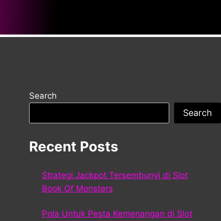
Search
Search
Recent Posts
Strategi Jackpot Tersembunyi di Slot
Book Of Monsters
Pola Untuk Pesta Kemenangan di Slot