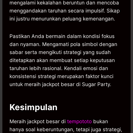
mengalami kekalahan beruntun dan mencoba
menggandakan taruhan secara impulsif. Sikap
ini justru menurunkan peluang kemenangan.
Pastikan Anda bermain dalam kondisi fokus
dan nyaman. Mengamati pola simbol dengan
sabar serta mengikuti strategi yang sudah
ditetapkan akan membuat setiap keputusan
taruhan lebih rasional. Kendali emosi dan
konsistensi strategi merupakan faktor kunci
untuk meraih jackpot besar di Sugar Party.
Kesimpulan
Meraih jackpot besar di
tempototo
bukan
hanya soal keberuntungan, tetapi juga strategi,