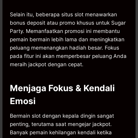
Selain itu, beberapa situs slot menawarkan
bonus deposit atau promo khusus untuk Sugar
Party. Memanfaatkan promosi ini membantu
pemain bermain lebih lama dan meningkatkan
peluang memenangkan hadiah besar. Fokus
pada fitur ini akan memperbesar peluang Anda
meraih jackpot dengan cepat.
Menjaga Fokus & Kendali
Emosi
Bermain slot dengan kepala dingin sangat
penting, terutama saat mengejar jackpot.
Banyak pemain kehilangan kendali ketika