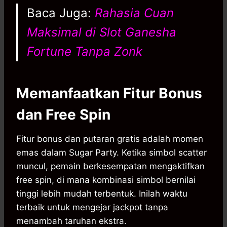
Baca Juga:
Rahasia Cuan
Maksimal di Slot Ganesha
Fortune Tanpa Zonk
Memanfaatkan Fitur Bonus
dan Free Spin
Fitur bonus dan putaran gratis adalah momen
emas dalam Sugar Party. Ketika simbol scatter
muncul, pemain berkesempatan mengaktifkan
free spin, di mana kombinasi simbol bernilai
tinggi lebih mudah terbentuk. Inilah waktu
terbaik untuk mengejar jackpot tanpa
menambah taruhan ekstra.