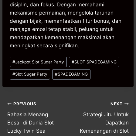
disiplin, dan fokus. Dengan memahami
mekanisme permainan, mengelola taruhan
dengan bijak, memanfaatkan fitur bonus, dan
menjaga emosi tetap stabil, peluang untuk
mendapatkan kemenangan maksimal akan
meningkat secara signifikan.
Post
#
Jackpot Slot Sugar Party
#
SLOT SPADEGAMING
Tags:
#
Slot Sugar Party
#
SPADEGAMING
Post
PREVIOUS
NEXT
Rahasia Menang
Strategi Jitu Untuk
navigation
Besar di Dunia Slot
Dapatkan
Lucky Twin Sea
Kemenangan di Slot