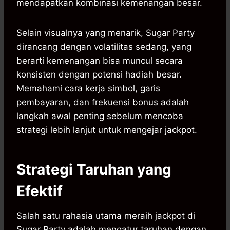
mendapatkan kombinasi kemenangan besar.
Selain visualnya yang menarik, Sugar Party
dirancang dengan volatilitas sedang, yang
berarti kemenangan bisa muncul secara
konsisten dengan potensi hadiah besar.
Memahami cara kerja simbol, garis
pembayaran, dan frekuensi bonus adalah
langkah awal penting sebelum mencoba
strategi lebih lanjut untuk mengejar jackpot.
Strategi Taruhan yang
Efektif
Salah satu rahasia utama meraih jackpot di
Sugar Party adalah mengatur taruhan dengan