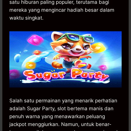
satu hiburan paling populer, terutama bagi
mereka yang mengincar hadiah besar dalam
waktu singkat.
Salah satu permainan yang menarik perhatian
adalah Sugar Party, slot bertema manis dan
penuh warna yang menawarkan peluang
jackpot menggiurkan. Namun, untuk benar-