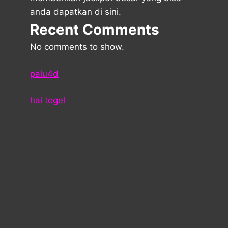
anda dapatkan di sini.
Recent Comments
No comments to show.
palu4d
hai togel