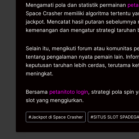
Mengamati pola dan statistik permainan
peta
Space Crasher memiliki algoritma tertentu 
jackpot. Mencatat hasil putaran sebelumnya
kemenangan dan mengatur strategi taruhan b
Selain itu, mengikuti forum atau komunita
tentang pengalaman nyata pemain lain. Infor
keputusan taruhan lebih cerdas, terutama ket
meningkat.
Bersama
petanitoto login
, strategi pola sp
slot yang menggiurkan.
Post
#
Jackpot di Space Crasher
#
SITUS SLOT SPADEG
Tags: