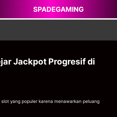
SPADEGAMING
r Jackpot Progresif di
 slot yang populer karena menawarkan peluang