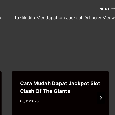
NEXT
o
Taktik Jitu Mendapatkan Jackpot Di Lucky Meow
Cara Mudah Dapat Jackpot Slot
Clash Of The Giants
08/11/2025