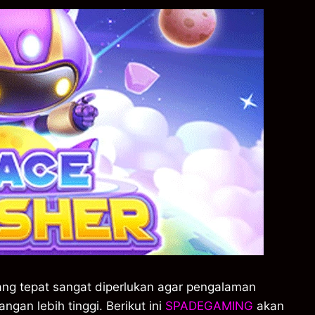
ang tepat sangat diperlukan agar pengalaman
gan lebih tinggi. Berikut ini
SPADEGAMING
akan