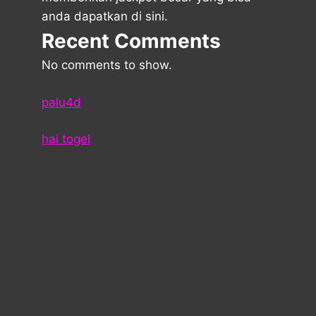
anda dapatkan di sini.
Recent Comments
No comments to show.
palu4d
hai togel