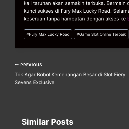
kali taruhan akan semakin terbuka. Bermain
kunci sukses di Fury Max Lucky Road. Sela
keseruan tanpa hambatan dengan akses ke
Post
#
Fury Max Lucky Road
#
Game Slot Online Terbaik
Tags:
Post
PREVIOUS
Trik Agar Bobol Kemenangan Besar di Slot Fiery
navigation
Sevens Exclusive
Similar Posts