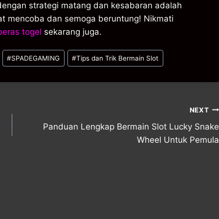
 dengan strategi matang dan kesabaran adalah
mat mencoba dan semoga beruntung! Nikmati
beras togel
sekarang juga.
#
SPADEGAMING
#
Tips dan Trik Bermain Slot
NEXT
Panduan Lengkap Bermain Slot Lucky Snake
Wheel Untuk Pemula