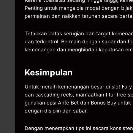
Penting untuk mengelola modal dengan bijak,
permainan dan naikkan taruhan secara bertaha
Tetapkan batas kerugian dan target kemena
dan terkontrol. Bermain dengan sabar dan
kemenangan dan menghindari keputusan emo
Kesimpulan
Untuk meraih kemenangan besar di slot Fur
dan cascading reels, manfaatkan fitur free s
gunakan opsi Ante Bet dan Bonus Buy untuk
dengan disiplin dan sabar.
Dengan menerapkan tips ini secara konsist