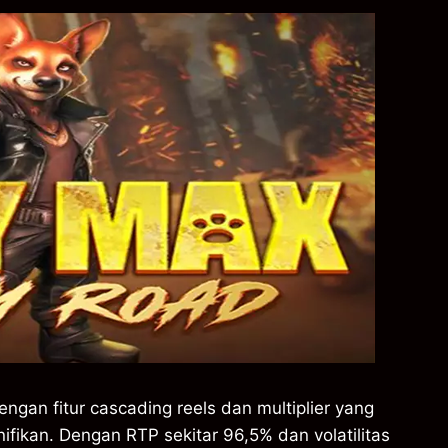
ngan fitur cascading reels dan multiplier yang
ikan. Dengan RTP sekitar 96,5% dan volatilitas