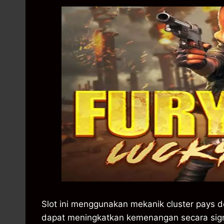
Slot ini menggunakan mekanik cluster pays de
dapat meningkatkan kemenangan secara signif