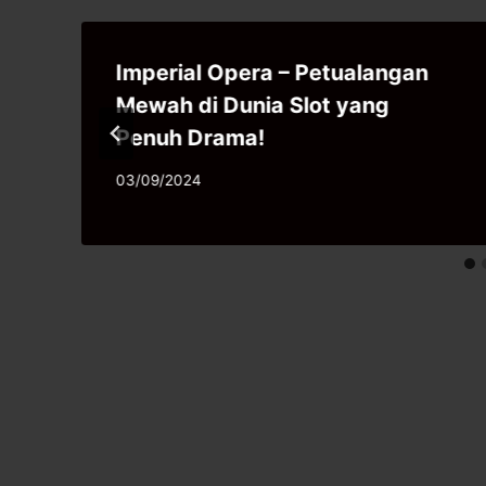
Imperial Opera – Petualangan
Mewah di Dunia Slot yang
Penuh Drama!
03/09/2024