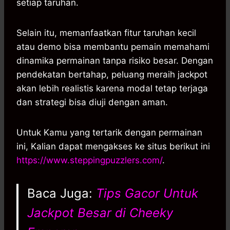
setiap taruhan.
Selain itu, memanfaatkan fitur taruhan kecil
atau demo bisa membantu pemain memahami
dinamika permainan tanpa risiko besar. Dengan
pendekatan bertahap, peluang meraih jackpot
akan lebih realistis karena modal tetap terjaga
dan strategi bisa diuji dengan aman.
Untuk Kamu yang tertarik dengan permainan
ini, Kalian dapat mengakses ke situs berikut ini
https://www.steppingpuzzlers.com/
.
Baca Juga:
Tips Gacor Untuk
Jackpot Besar di Cheeky