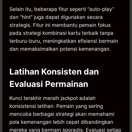
Selain itu, beberapa fitur seperti “auto-play”
dan “hint” juga dapat digunakan secara
strategis. Fitur ini membantu pemain fokus
pada strategi kombinasi kartu terbaik tanpa
terburu-buru, meningkatkan efisiensi bermain
dan memaksimalkan potensi kemenangan.
Latihan Konsisten dan
Evaluasi Permainan
Kunci terakhir meraih jackpot adalah
konsistensi latihan. Pemain yang sering
mencoba berbagai strategi akan memahami
pola kemenangan lebih cepat dibandingkan
mereka yang bermain sporadis. Evaluasi setiap