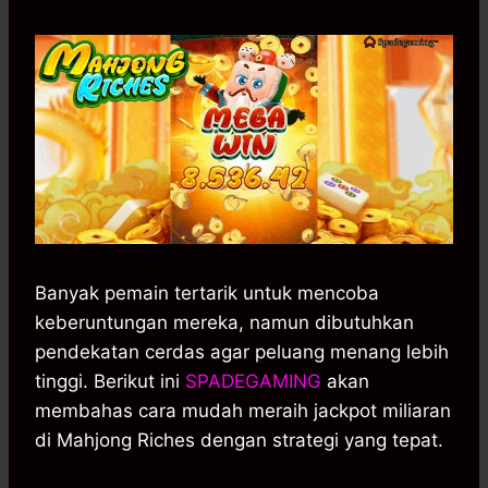
Banyak pemain tertarik untuk mencoba
keberuntungan mereka, namun dibutuhkan
pendekatan cerdas agar peluang menang lebih
tinggi. Berikut ini
SPADEGAMING
akan
membahas cara mudah meraih jackpot miliaran
di Mahjong Riches dengan strategi yang tepat.