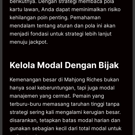
berikutnya. Dengan strategi membaca pola
kartu lawan, Anda dapat meminimalkan risiko
kehilangan poin penting. Pemahaman
mendalam tentang aturan dan pola ini akan
menjadi fondasi untuk strategi lebih lanjut
menuju jackpot.
Kelola Modal Dengan Bijak
Kemenangan besar di Mahjong Riches bukan
hanya soal keberuntungan, tapi juga modal
manajemen yang cermat. Pemain yang
terburu-buru memasang taruhan tinggi tanpa
strategi sering kali mengalami kerugian besar.
disarankan, tetapkan batas modal harian dan
gunakan sebagian kecil dari total modal untuk