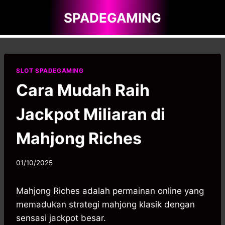
Skip
SPADEGAMING
to
content
SLOT SPADEGAMING
Cara Mudah Raih
Jackpot Miliaran di
Mahjong Riches
By
01/10/2025
admintrentain
Mahjong Riches adalah permainan online yang
memadukan strategi mahjong klasik dengan
sensasi jackpot besar.