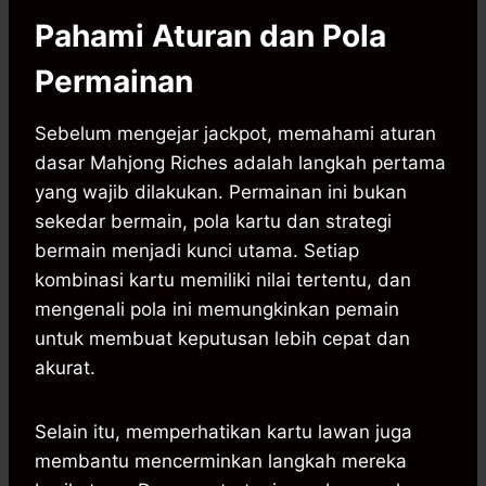
Pahami Aturan dan Pola
Permainan
Sebelum mengejar jackpot, memahami aturan
dasar Mahjong Riches adalah langkah pertama
yang wajib dilakukan. Permainan ini bukan
sekedar bermain, pola kartu dan strategi
bermain menjadi kunci utama. Setiap
kombinasi kartu memiliki nilai tertentu, dan
mengenali pola ini memungkinkan pemain
untuk membuat keputusan lebih cepat dan
akurat.
Selain itu, memperhatikan kartu lawan juga
membantu mencerminkan langkah mereka