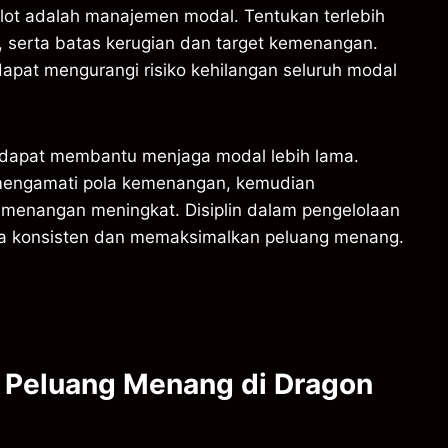
slot adalah manajemen modal. Tentukan terlebih
 serta batas kerugian dan target kemenangan.
pat mengurangi risiko kehilangan seluruh modal
ap dapat membantu menjaga modal lebih lama.
k mengamati pola kemenangan, kemudian
emenangan meningkat. Disiplin dalam pengelolaan
ra konsisten dan memaksimalkan peluang menang.
n Peluang Menang di Dragon