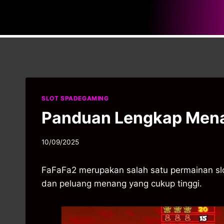
Skip
to
content
SLOT SPADEGAMING
Panduan Lengkap Mena
By
10/09/2025
admintrentain
FaFaFa2 merupakan salah satu permainan slo
dan peluang menang yang cukup tinggi.