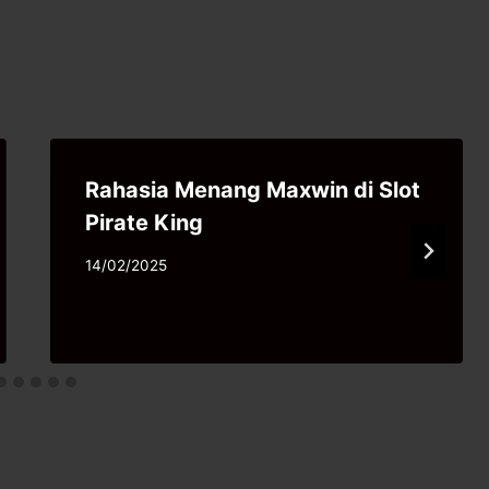
Rahasia Menang Maxwin di Slot
Pirate King
14/02/2025