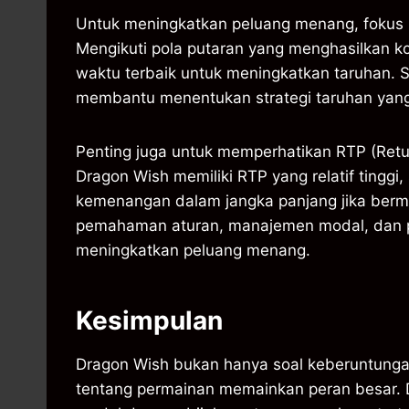
Untuk meningkatkan peluang menang, fokus p
Mengikuti pola putaran yang menghasilkan 
waktu terbaik untuk meningkatkan taruhan. Se
membantu menentukan strategi taruhan yang
Penting juga untuk memperhatikan RTP (Return
Dragon Wish memiliki RTP yang relatif tingg
kemenangan dalam jangka panjang jika berma
pemahaman aturan, manajemen modal, dan pe
meningkatkan peluang menang.
Kesimpulan
Dragon Wish bukan hanya soal keberuntung
tentang permainan memainkan peran besar. 