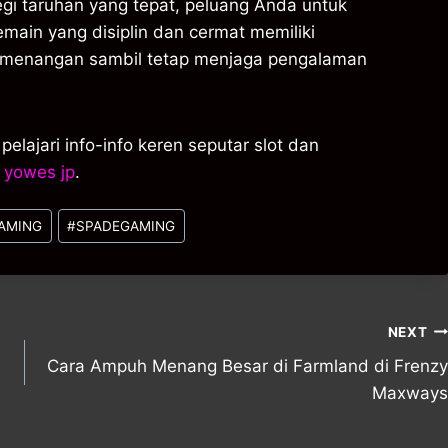
gi taruhan yang tepat, peluang Anda untuk
main yang disiplin dan cermat memiliki
kemenangan sambil tetap menjaga pengalaman
lajari info-info keren seputar slot dan
i
yowes jp
.
AMING
#
SPADEGAMING
NEXT
Cara Ampuh Menang Besar di Farmland di Frenzy
Maxways