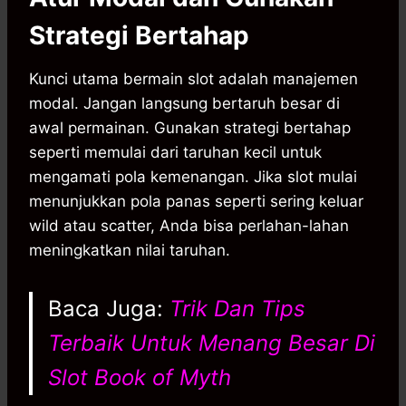
Strategi Bertahap
Kunci utama bermain slot adalah manajemen
modal. Jangan langsung bertaruh besar di
awal permainan. Gunakan strategi bertahap
seperti memulai dari taruhan kecil untuk
mengamati pola kemenangan. Jika slot mulai
menunjukkan pola panas seperti sering keluar
wild atau scatter, Anda bisa perlahan-lahan
meningkatkan nilai taruhan.
Baca Juga:
Trik Dan Tips
Terbaik Untuk Menang Besar Di
Slot Book of Myth