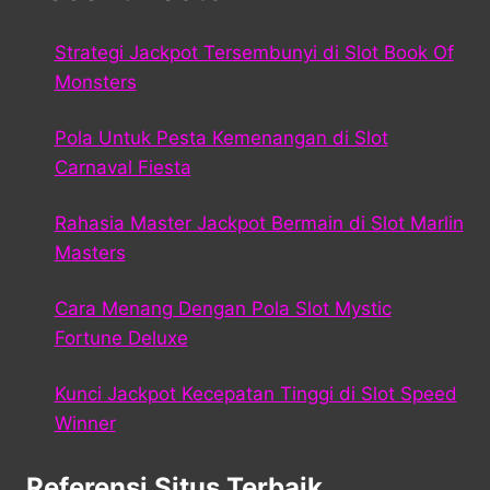
Strategi Jackpot Tersembunyi di Slot Book Of
Monsters
Pola Untuk Pesta Kemenangan di Slot
Carnaval Fiesta
Rahasia Master Jackpot Bermain di Slot Marlin
Masters
Cara Menang Dengan Pola Slot Mystic
Fortune Deluxe
Kunci Jackpot Kecepatan Tinggi di Slot Speed
Winner
Referensi Situs Terbaik