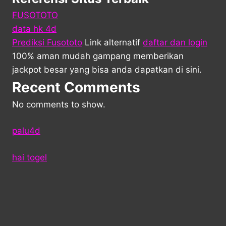
FUSOTOTO
data hk 4d
Prediksi Fusototo
Link alternatif
daftar dan login
100% aman mudah gampang memberikan
jackpot besar yang bisa anda dapatkan di sini.
Recent Comments
No comments to show.
palu4d
hai togel