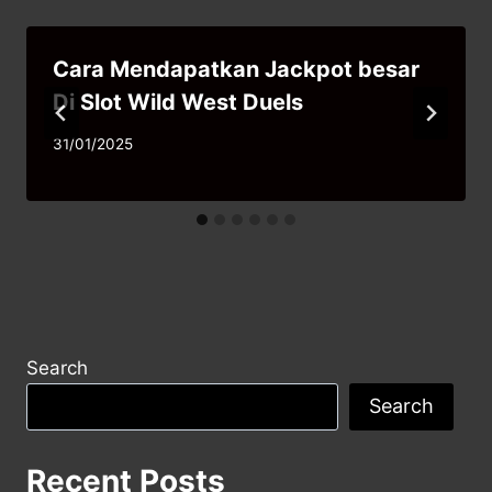
Cara Mendapatkan Jackpot besar
Di Slot Wild West Duels
31/01/2025
Search
Search
Recent Posts