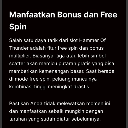
Manfaatkan Bonus dan Free
Spin
Salah satu daya tarik dari slot Hammer Of
Thunder adalah fitur free spin dan bonus
multiplier. Biasanya, tiga atau lebih simbol
scatter akan memicu putaran gratis yang bisa
memberikan kemenangan besar. Saat berada
di mode free spin, peluang munculnya
kombinasi tinggi meningkat drastis.
Pastikan Anda tidak melewatkan momen ini
dan manfaatkan sebaik mungkin dengan
taruhan yang sudah diatur sebelumnya.