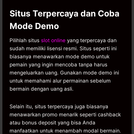
Situs Terpercaya dan Coba
Mode Demo
Pilihlah situs
slot online
yang terpercaya dan
sudah memiliki lisensi resmi. Situs seperti ini
biasanya menawarkan mode demo untuk
pemain yang ingin mencoba tanpa harus
mengeluarkan uang. Gunakan mode demo ini
untuk memahami alur permainan sebelum
bermain dengan uang asli.
Selain itu, situs terpercaya juga biasanya
menawarkan promo menarik seperti cashback
atau bonus deposit yang bisa Anda
manfaatkan untuk menambah modal bermain.