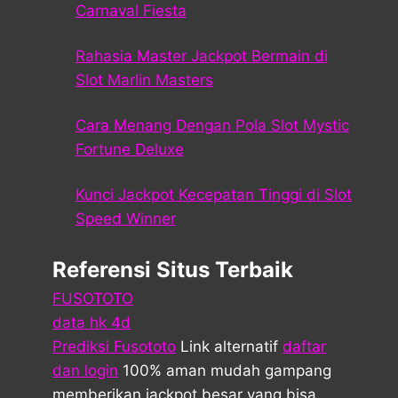
Carnaval Fiesta
Rahasia Master Jackpot Bermain di
Slot Marlin Masters
Cara Menang Dengan Pola Slot Mystic
Fortune Deluxe
Kunci Jackpot Kecepatan Tinggi di Slot
Speed Winner
Referensi Situs Terbaik
FUSOTOTO
data hk 4d
Prediksi Fusototo
Link alternatif
daftar
dan login
100% aman mudah gampang
memberikan jackpot besar yang bisa