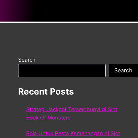
Search
Search
Recent Posts
Strategi Jackpot Tersembunyi di Slot
Book Of Monsters
Pola Untuk Pesta Kemenangan di Slot