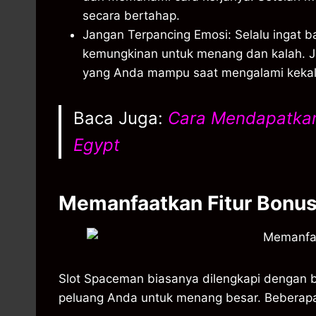
secara bertahap.
Jangan Terpancing Emosi: Selalu ingat
kemungkinan untuk menang dan kalah. J
yang Anda mampu saat mengalami keka
Baca Juga:
Cara Mendapatkan 
Egypt
Memanfaatkan Fitur Bonu
Slot Spaceman biasanya dilengkapi dengan b
peluang Anda untuk menang besar. Beberapa