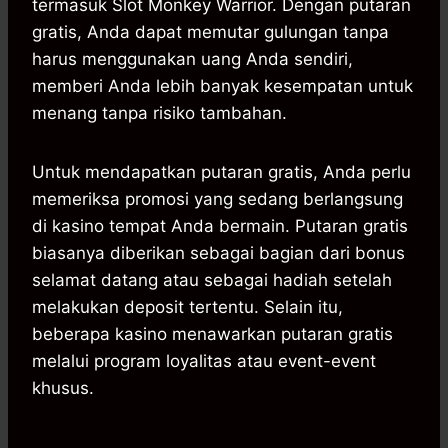
termasuk Slot Monkey Warrior. Dengan putaran
gratis, Anda dapat memutar gulungan tanpa
harus menggunakan uang Anda sendiri,
memberi Anda lebih banyak kesempatan untuk
menang tanpa risiko tambahan.
Untuk mendapatkan putaran gratis, Anda perlu
memeriksa promosi yang sedang berlangsung
di kasino tempat Anda bermain. Putaran gratis
biasanya diberikan sebagai bagian dari bonus
selamat datang atau sebagai hadiah setelah
melakukan deposit tertentu. Selain itu,
beberapa kasino menawarkan putaran gratis
melalui program loyalitas atau event-event
khusus.