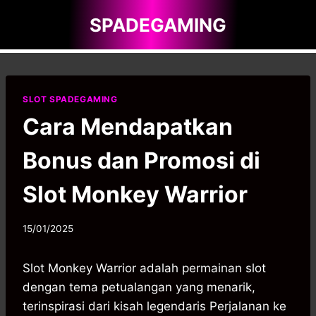
Skip
SPADEGAMING
to
content
SLOT SPADEGAMING
Cara Mendapatkan
Bonus dan Promosi di
Slot Monkey Warrior
By
15/01/2025
tantrine
Slot Monkey Warrior adalah permainan slot
dengan tema petualangan yang menarik,
terinspirasi dari kisah legendaris Perjalanan ke