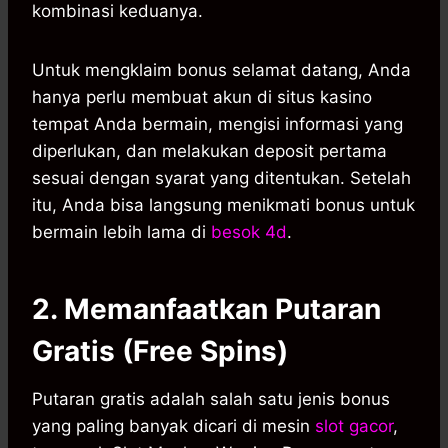
kombinasi keduanya.
Untuk mengklaim bonus selamat datang, Anda
hanya perlu membuat akun di situs kasino
tempat Anda bermain, mengisi informasi yang
diperlukan, dan melakukan deposit pertama
sesuai dengan syarat yang ditentukan. Setelah
itu, Anda bisa langsung menikmati bonus untuk
bermain lebih lama di
besok 4d
.
2. Memanfaatkan Putaran
Gratis (Free Spins)
Putaran gratis adalah salah satu jenis bonus
yang paling banyak dicari di mesin
slot gacor
,