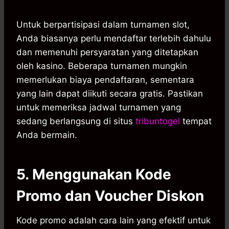
Untuk berpartisipasi dalam turnamen slot,
Anda biasanya perlu mendaftar terlebih dahulu
dan memenuhi persyaratan yang ditetapkan
oleh kasino. Beberapa turnamen mungkin
memerlukan biaya pendaftaran, sementara
yang lain dapat diikuti secara gratis. Pastikan
untuk memeriksa jadwal turnamen yang
sedang berlangsung di situs
tribuntogel
tempat
Anda bermain.
5. Menggunakan Kode
Promo dan Voucher Diskon
Kode promo adalah cara lain yang efektif untuk