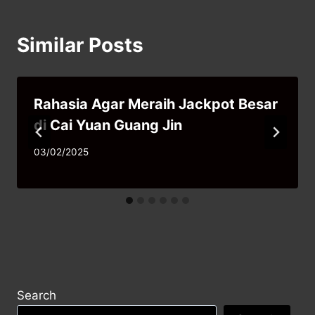
Similar Posts
Rahasia Agar Meraih Jackpot Besar
di Cai Yuan Guang Jin
03/02/2025
Search