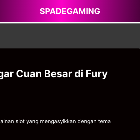
SPADEGAMING
ar Cuan Besar di Fury
mainan slot yang mengasyikkan dengan tema