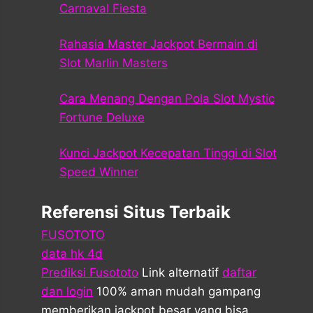
Carnaval Fiesta
Rahasia Master Jackpot Bermain di
Slot Marlin Masters
Cara Menang Dengan Pola Slot Mystic
Fortune Deluxe
Kunci Jackpot Kecepatan Tinggi di Slot
Speed Winner
Referensi Situs Terbaik
FUSOTOTO
data hk 4d
Prediksi Fusototo
Link alternatif
daftar
dan login
100% aman mudah gampang
memberikan jackpot besar yang bisa