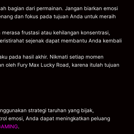
ah bagian dari permainan. Jangan biarkan emosi
nang dan fokus pada tujuan Anda untuk meraih
a merasa frustasi atau kehilangan konsentrasi,
Beristirahat sejenak dapat membantu Anda kembali
aku pada hasil akhir. Nikmati setiap momen
 oleh Fury Max Lucky Road, karena itulah tujuan
ggunakan strategi taruhan yang bijak,
trol emosi, Anda dapat meningkatkan peluang
GAMING
.