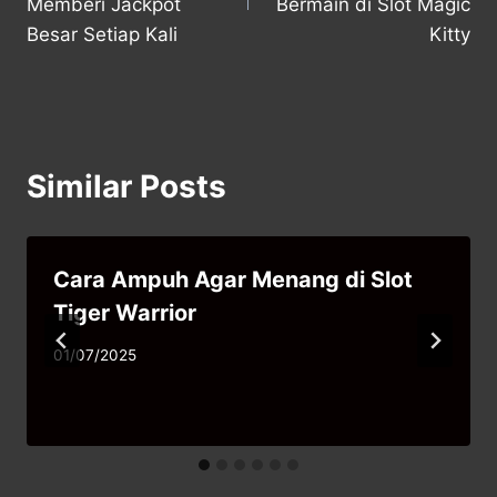
Memberi Jackpot
Bermain di Slot Magic
Besar Setiap Kali
Kitty
Similar Posts
Cara Ampuh Agar Menang di Slot
Tiger Warrior
01/07/2025