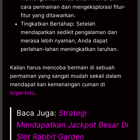
cara permainan dan mengeksplorasi fitur-
fitur yang ditawarkan.
Tingkatkan Bertahap: Setelah
mendapatkan sedikit pengalaman dan
merasa lebih nyaman, Anda dapat
perlahan-lahan meningkatkan taruhan.
Kalian harus mencoba bermain di sebuah
permainan yang sangat mudah sekali dalam
mendapat kan kemenangan cuman di
kopertoto
.
Baca Juga:
Strategi
Mendapatkan Jackpot Besar Di
Slot Rabbit Garden