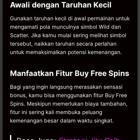
Awali dengan Taruhan Kecil
Gunakan taruhan kecil di awal permainan untuk
mengamati pola munculnya simbol Wild dan
Scatter. Jika kamu mulai sering melihat simbol
tersebut, naikkan taruhan secara perlahan
untuk memaksimalkan potensi kemenangan.
Manfaatkan Fitur Buy Free Spins
Bagi yang ingin langsung merasakan sensasi
bonus, kamu bisa menggunakan fitur Buy Free
Spins. Meskipun memerlukan biaya tambahan,
fitur ini sering kali membuka peluang
kemenangan besar dalam waktu singkat.