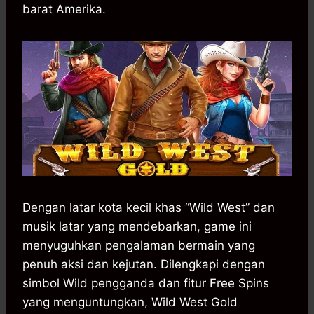
barat Amerika.
Dengan latar kota kecil khas “Wild West” dan
musik latar yang mendebarkan, game ini
menyuguhkan pengalaman bermain yang
penuh aksi dan kejutan. Dilengkapi dengan
simbol Wild pengganda dan fitur Free Spins
yang menguntungkan, Wild West Gold