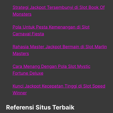
Strategi Jackpot Tersembunyi di Slot Book Of
Monsters
Pola Untuk Pesta Kemenangan di Slot
Carnaval Fiesta
Rahasia Master Jackpot Bermain di Slot Marlin
Masters
Cara Menang Dengan Pola Slot Mystic
Fortune Deluxe
Kunci Jackpot Kecepatan Tinggi di Slot Speed
Winner
Referensi Situs Terbaik