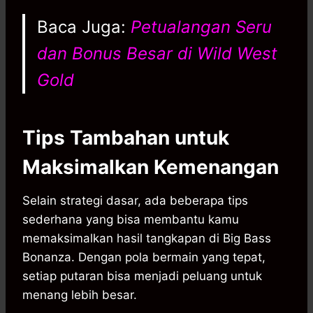
Baca Juga:
Petualangan Seru
dan Bonus Besar di Wild West
Gold
Tips Tambahan untuk
Maksimalkan Kemenangan
Selain strategi dasar, ada beberapa tips
sederhana yang bisa membantu kamu
memaksimalkan hasil tangkapan di Big Bass
Bonanza. Dengan pola bermain yang tepat,
setiap putaran bisa menjadi peluang untuk
menang lebih besar.