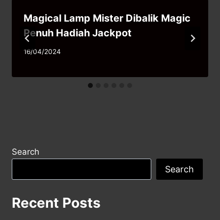
Magical Lamp Mister Dibalik Magic
Penuh Hadiah Jackpot
16/04/2024
Search
Search
Recent Posts