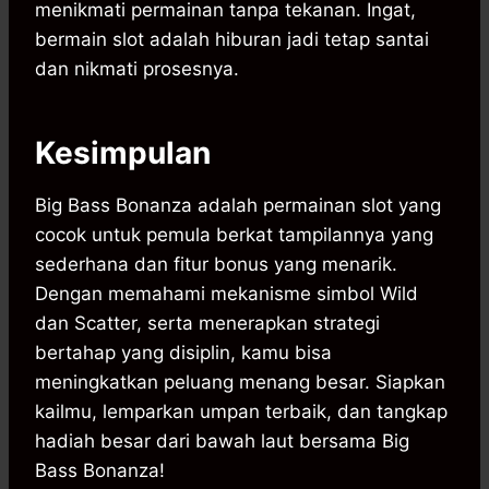
menikmati permainan tanpa tekanan. Ingat,
bermain slot adalah hiburan jadi tetap santai
dan nikmati prosesnya.
Kesimpulan
Big Bass Bonanza adalah permainan slot yang
cocok untuk pemula berkat tampilannya yang
sederhana dan fitur bonus yang menarik.
Dengan memahami mekanisme simbol Wild
dan Scatter, serta menerapkan strategi
bertahap yang disiplin, kamu bisa
meningkatkan peluang menang besar. Siapkan
kailmu, lemparkan umpan terbaik, dan tangkap
hadiah besar dari bawah laut bersama Big
Bass Bonanza!