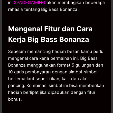
ini
SPADEGAMING
akan membagikan beberapa
rahasia tentang Big Bass Bonanza.
Mengenal Fitur dan Cara
Kerja Big Bass Bonanza
Sebelum memancing hadiah besar, kamu perlu
mengenal cara kerja permainan ini. Big Bass
Bonanza menggunakan format 5 gulungan dan
10 garis pembayaran dengan simbol-simbol
bertema laut seperti ikan, kail, dan alat
pancing. Kombinasi simbol ini bisa memberikan
hadiah berlipat jika dipadukan dengan fitur
bonus.