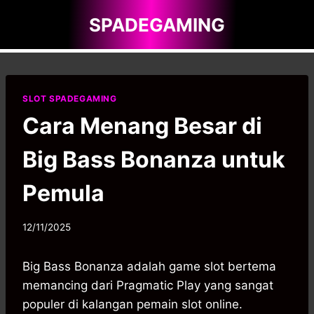
Skip
SPADEGAMING
to
content
SLOT SPADEGAMING
Cara Menang Besar di
Big Bass Bonanza untuk
Pemula
By
12/11/2025
Beatrice
Big Bass Bonanza adalah game slot bertema
memancing dari Pragmatic Play yang sangat
populer di kalangan pemain slot online.