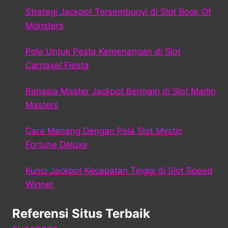
Strategi Jackpot Tersembunyi di Slot Book Of
Monsters
Pola Untuk Pesta Kemenangan di Slot
Carnaval Fiesta
Rahasia Master Jackpot Bermain di Slot Marlin
Masters
Cara Menang Dengan Pola Slot Mystic
Fortune Deluxe
Kunci Jackpot Kecepatan Tinggi di Slot Speed
Winner
Referensi Situs Terbaik