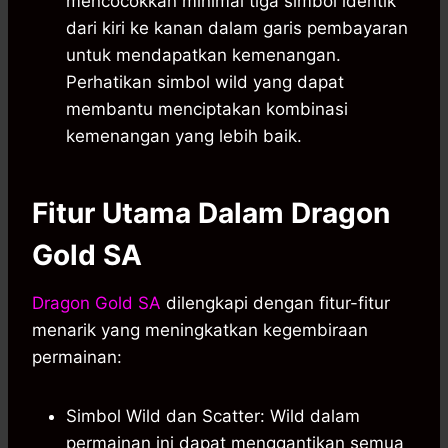
mencocokkan minimal tiga simbol identik
dari kiri ke kanan dalam garis pembayaran
untuk mendapatkan kemenangan.
Perhatikan simbol wild yang dapat
membantu menciptakan kombinasi
kemenangan yang lebih baik.
Fitur Utama Dalam Dragon
Gold SA
Dragon Gold SA
dilengkapi dengan fitur-fitur
menarik yang meningkatkan kegembiraan
permainan:
Simbol Wild dan Scatter: Wild dalam
permainan ini dapat menggantikan semua