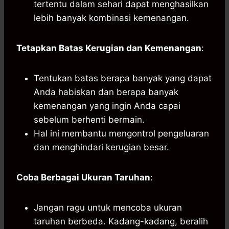
tertentu dalam sehari dapat menghasilkan
lebih banyak kombinasi kemenangan.
Tetapkan Batas Kerugian dan Kemenangan
:
Tentukan batas berapa banyak yang dapat
Anda habiskan dan berapa banyak
kemenangan yang ingin Anda capai
sebelum berhenti bermain.
Hal ini membantu mengontrol pengeluaran
dan menghindari kerugian besar.
Coba Berbagai Ukuran Taruhan
:
Jangan ragu untuk mencoba ukuran
taruhan berbeda. Kadang-kadang, beralih