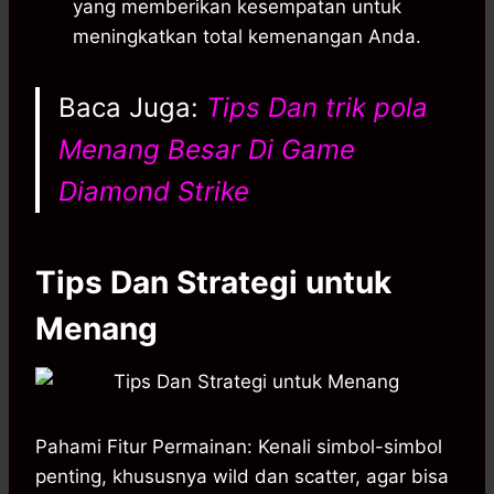
yang memberikan kesempatan untuk
meningkatkan total kemenangan Anda.
Baca Juga:
Tips Dan trik pola
Menang Besar Di Game
Diamond Strike
Tips Dan Strategi untuk
Menang
Pahami Fitur Permainan: Kenali simbol-simbol
penting, khususnya wild dan scatter, agar bisa