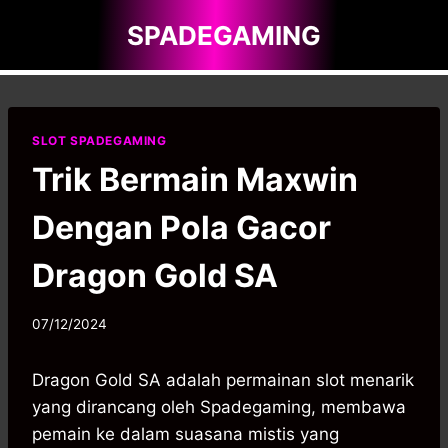
Skip
SPADEGAMING
to
content
SLOT SPADEGAMING
Trik Bermain Maxwin
Dengan Pola Gacor
Dragon Gold SA
By
07/12/2024
tantrine
Dragon Gold SA adalah permainan slot menarik
yang dirancang oleh Spadegaming, membawa
pemain ke dalam suasana mistis yang