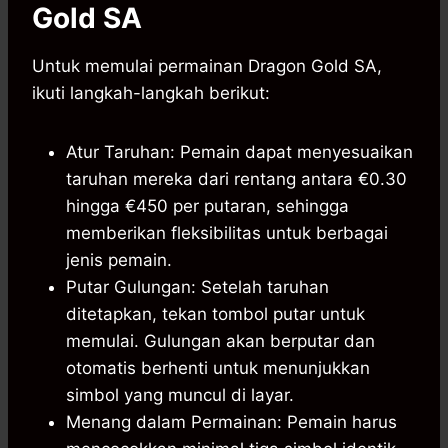
Gold SA
Untuk memulai permainan Dragon Gold SA,
ikuti langkah-langkah berikut:
Atur Taruhan: Pemain dapat menyesuaikan
taruhan mereka dari rentang antara €0.30
hingga €450 per putaran, sehingga
memberikan fleksibilitas untuk berbagai
jenis pemain.
Putar Gulungan: Setelah taruhan
ditetapkan, tekan tombol putar untuk
memulai. Gulungan akan berputar dan
otomatis berhenti untuk menunjukkan
simbol yang muncul di layar.
Menang dalam Permainan: Pemain harus