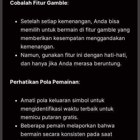
Cobalah Fitur Gamble
:
Setelah setiap kemenangan, Anda bisa
memilih untuk bermain di fitur gamble yang
memberikan kesempatan menggandakan
kemenangan.
Namun, gunakan fitur ini dengan hati-hati,
dan hanya jika Anda merasa beruntung.
Perhatikan Pola Pemainan
:
Amati pola keluaran simbol untuk
mengidentifikasi waktu terbaik untuk
memicu putaran gratis.
Beberapa pemain melaporkan bahwa
bermain secara konsisten pada saat