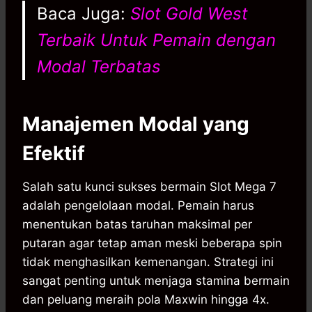
Baca Juga:
Slot Gold West
Terbaik Untuk Pemain dengan
Modal Terbatas
Manajemen Modal yang
Efektif
Salah satu kunci sukses bermain Slot Mega 7
adalah pengelolaan modal. Pemain harus
menentukan batas taruhan maksimal per
putaran agar tetap aman meski beberapa spin
tidak menghasilkan kemenangan. Strategi ini
sangat penting untuk menjaga stamina bermain
dan peluang meraih pola Maxwin hingga 4x.