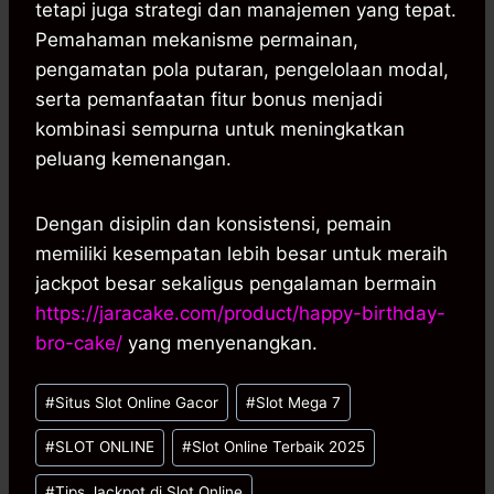
tetapi juga strategi dan manajemen yang tepat.
Pemahaman mekanisme permainan,
pengamatan pola putaran, pengelolaan modal,
serta pemanfaatan fitur bonus menjadi
kombinasi sempurna untuk meningkatkan
peluang kemenangan.
Dengan disiplin dan konsistensi, pemain
memiliki kesempatan lebih besar untuk meraih
jackpot besar sekaligus pengalaman bermain
https://jaracake.com/product/happy-birthday-
bro-cake/
yang menyenangkan.
Post
#
Situs Slot Online Gacor
#
Slot Mega 7
Tags:
#
SLOT ONLINE
#
Slot Online Terbaik 2025
#
Tips Jackpot di Slot Online