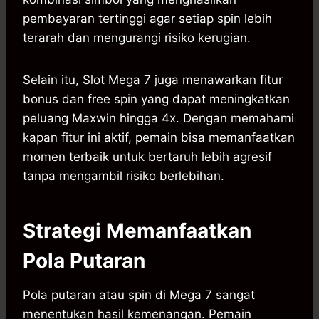
pembayaran tertinggi agar setiap spin lebih
terarah dan mengurangi risiko kerugian.
Selain itu, Slot Mega 7 juga menawarkan fitur
bonus dan free spin yang dapat meningkatkan
peluang Maxwin hingga 4x. Dengan memahami
kapan fitur ini aktif, pemain bisa memanfaatkan
momen terbaik untuk bertaruh lebih agresif
tanpa mengambil risiko berlebihan.
Strategi Memanfaatkan
Pola Putaran
Pola putaran atau spin di Mega 7 sangat
menentukan hasil kemenangan. Pemain