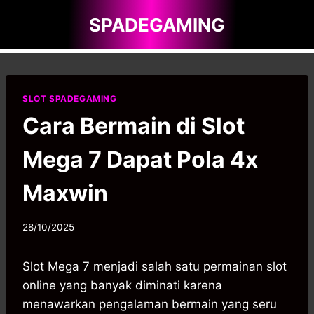
Skip
SPADEGAMING
to
content
SLOT SPADEGAMING
Cara Bermain di Slot
Mega 7 Dapat Pola 4x
Maxwin
By
28/10/2025
Randian
Slot Mega 7 menjadi salah satu permainan slot
online yang banyak diminati karena
menawarkan pengalaman bermain yang seru