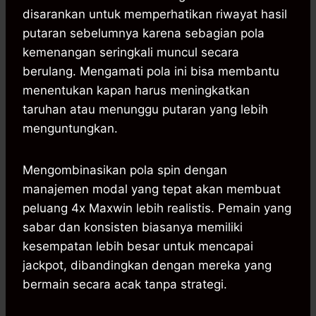
disarankan untuk memperhatikan riwayat hasil
putaran sebelumnya karena sebagian pola
kemenangan seringkali muncul secara
berulang. Mengamati pola ini bisa membantu
menentukan kapan harus meningkatkan
taruhan atau menunggu putaran yang lebih
menguntungkan.
Mengombinasikan pola spin dengan
manajemen modal yang tepat akan membuat
peluang 4x Maxwin lebih realistis. Pemain yang
sabar dan konsisten biasanya memiliki
kesempatan lebih besar untuk mencapai
jackpot, dibandingkan dengan mereka yang
bermain secara acak tanpa strategi.