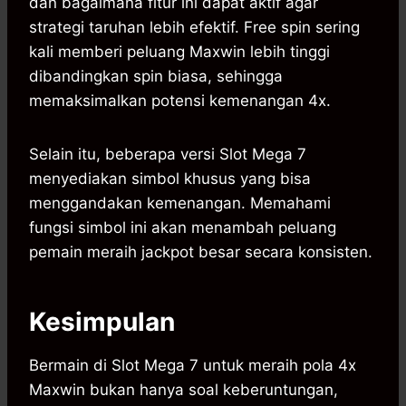
dan bagaimana fitur ini dapat aktif agar
strategi taruhan lebih efektif. Free spin sering
kali memberi peluang Maxwin lebih tinggi
dibandingkan spin biasa, sehingga
memaksimalkan potensi kemenangan 4x.
Selain itu, beberapa versi Slot Mega 7
menyediakan simbol khusus yang bisa
menggandakan kemenangan. Memahami
fungsi simbol ini akan menambah peluang
pemain meraih jackpot besar secara konsisten.
Kesimpulan
Bermain di Slot Mega 7 untuk meraih pola 4x
Maxwin bukan hanya soal keberuntungan,