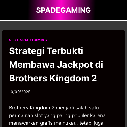
Skip
SPADEGAMING
to
content
SLOT SPADEGAMING
Strategi Terbukti
Membawa Jackpot di
Brothers Kingdom 2
By
10/09/2025
admintrentain
Brothers Kingdom 2 menjadi salah satu
permainan slot yang paling populer karena
menawarkan grafis memukau, tetapi juga