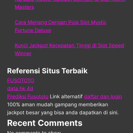
Masters
Cara Menang Dengan Pola Slot Mystic
Fortune Deluxe
Kunci Jackpot Kecepatan Tinggi di Slot Speed
Winner
Referensi Situs Terbaik
FUSOTOTO
data hk 4d
Prediksi Fusototo
Link alternatif
daftar dan login
100% aman mudah gampang memberikan
jackpot besar yang bisa anda dapatkan di sini.
Recent Comments
No comments to show.