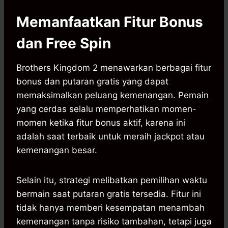
Memanfaatkan Fitur Bonus
dan Free Spin
Brothers Kingdom 2 menawarkan berbagai fitur
bonus dan putaran gratis yang dapat
memaksimalkan peluang kemenangan. Pemain
yang cerdas selalu memperhatikan momen-
momen ketika fitur bonus aktif, karena ini
adalah saat terbaik untuk meraih jackpot atau
kemenangan besar.
Selain itu, strategi melibatkan pemilihan waktu
bermain saat putaran gratis tersedia. Fitur ini
tidak hanya memberi kesempatan menambah
kemenangan tanpa risiko tambahan, tetapi juga