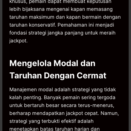
khusus, pemain dapat membuat keputusan
lebih bijaksana mengenai kapan memasang
taruhan maksimum dan kapan bermain dengan
taruhan konservatif. Pemahaman ini menjadi
fondasi strategi jangka panjang untuk meraih
jackpot.
Mengelola Modal dan
Taruhan Dengan Cermat
Manajemen modal adalah strategi yang tidak
kalah penting. Banyak pemain sering tergoda
untuk bertaruh besar secara terus-menerus,
berharap mendapatkan jackpot cepat. Namun,
strategi yang terbukti efektif adalah
menetapkan batas taruhan harian dan