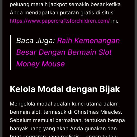
peluang meraih jackpot semakin besar ketika
Anda mendapatkan putaran gratis di situs
https://www.papercraftsforchildren.com/
ini.
Baca Juga:
Raih Kemenangan
Besar Dengan Bermain Slot
Money Mouse
Kelola Modal dengan Bijak
Mengelola modal adalah kunci utama dalam
bermain slot, termasuk di Christmas Miracles.
Sebelum memulai permainan, tentukan berapa
banyak uang yang akan Anda gunakan dan
buat anggaran yang realistis. Jangan terlalu