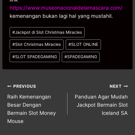
https://www.museonacionaldelamascara.com/
kemenangan bukan lagi hal yang mustahil.
Post
#
Jackpot di Slot Christmas Miracles
Tags:
#
Slot Christmas Miracles
#
SLOT ONLINE
#
SLOT SPADEGAMING
#
SPADEGAMING
Post
PREVIOUS
NEXT
Raih Kemenangan
Panduan Agar Mudah
navigation
Besar Dengan
Jackpot Bermain Slot
Bermain Slot Money
Iceland SA
Mouse