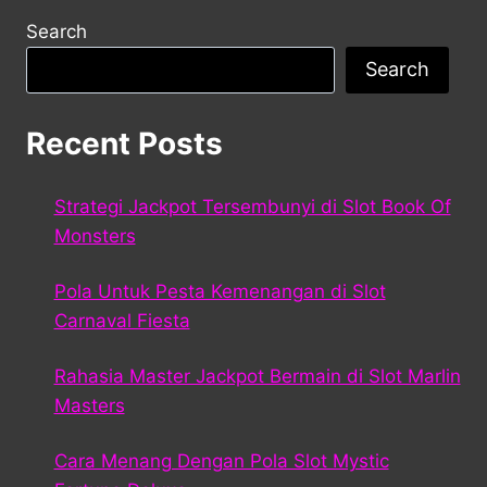
Search
Search
Recent Posts
Strategi Jackpot Tersembunyi di Slot Book Of
Monsters
Pola Untuk Pesta Kemenangan di Slot
Carnaval Fiesta
Rahasia Master Jackpot Bermain di Slot Marlin
Masters
Cara Menang Dengan Pola Slot Mystic