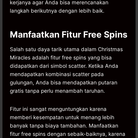
kerjanya agar Anda bisa merencanakan
langkah berikutnya dengan lebih baik.
Manfaatkan Fitur Free Spins
Salah satu daya tarik utama dalam Christmas
Miracles adalah fitur free spins yang bisa
didapatkan dari simbol scatter. Ketika Anda
mendapatkan kombinasi scatter pada
gulungan, Anda bisa mendapatkan putaran
gratis tanpa perlu menambah taruhan.
Fitur ini sangat menguntungkan karena
memberi kesempatan untuk menang lebih
banyak tanpa biaya tambahan. Manfaatkan
fitur free spins dengan sebaik-baiknya, karena