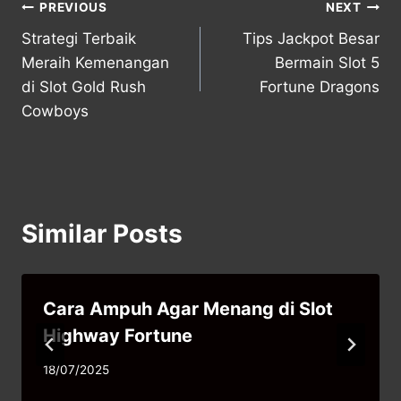
Post
PREVIOUS
NEXT
Strategi Terbaik
Tips Jackpot Besar
navigation
Meraih Kemenangan
Bermain Slot 5
di Slot Gold Rush
Fortune Dragons
Cowboys
Similar Posts
Cara Ampuh Agar Menang di Slot
Highway Fortune
18/07/2025