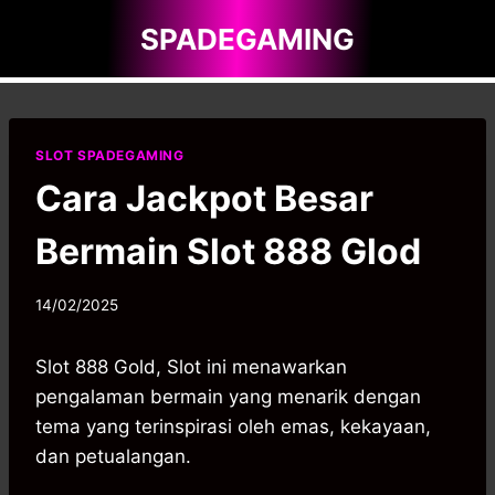
Skip
SPADEGAMING
to
content
SLOT SPADEGAMING
Cara Jackpot Besar
Bermain Slot 888 Glod
By
14/02/2025
Rahmat
Slot 888 Gold, Slot ini menawarkan
pengalaman bermain yang menarik dengan
tema yang terinspirasi oleh emas, kekayaan,
dan petualangan.