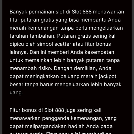
Banyak permainan slot di Slot 888 menawarkan
fitur putaran gratis yang bisa membantu Anda
meraih kemenangan tanpa perlu mengeluarkan
taruhan tambahan. Putaran gratis sering kali
dipicu oleh simbol scatter atau fitur bonus
lainnya. Dan ini memberi Anda kesempatan
untuk memainkan lebih banyak putaran tanpa
menambah risiko. Dengan demikian, Anda
dapat meningkatkan peluang meraih jackpot
besar tanpa harus mengeluarkan lebih banyak
uang.
Fitur bonus di Slot 888 juga sering kali
menawarkan pengganda kemenangan, yang
dapat melipatgandakan hadiah Anda pada