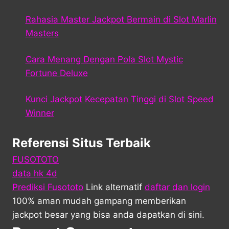
Rahasia Master Jackpot Bermain di Slot Marlin
Masters
Cara Menang Dengan Pola Slot Mystic
Fortune Deluxe
Kunci Jackpot Kecepatan Tinggi di Slot Speed
Winner
Referensi Situs Terbaik
FUSOTOTO
data hk 4d
Prediksi Fusototo
Link alternatif
daftar dan login
100% aman mudah gampang memberikan
jackpot besar yang bisa anda dapatkan di sini.