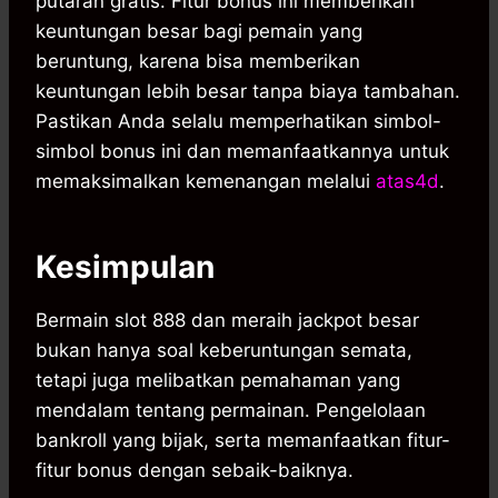
putaran gratis. Fitur bonus ini memberikan
keuntungan besar bagi pemain yang
beruntung, karena bisa memberikan
keuntungan lebih besar tanpa biaya tambahan.
Pastikan Anda selalu memperhatikan simbol-
simbol bonus ini dan memanfaatkannya untuk
memaksimalkan kemenangan melalui
atas4d
.
Kesimpulan
Bermain slot 888 dan meraih jackpot besar
bukan hanya soal keberuntungan semata,
tetapi juga melibatkan pemahaman yang
mendalam tentang permainan. Pengelolaan
bankroll yang bijak, serta memanfaatkan fitur-
fitur bonus dengan sebaik-baiknya.