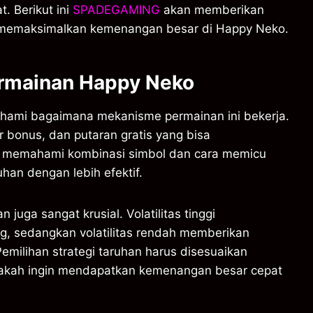
. Berikut ini
SPADEGAMING
akan memberikan
 memaksimalkan kemenangan besar di Happy Neko.
mainan Happy Neko
hami bagaimana mekanisme permainan ini bekerja.
r bonus, dan putaran gratis yang bisa
 memahami kombinasi simbol dan cara memicu
han dengan lebih efektif.
 juga sangat krusial. Volatilitas tinggi
, sedangkan volatilitas rendah memberikan
emilihan strategi taruhan harus disesuaikan
pakah ingin mendapatkan kemenangan besar cepat