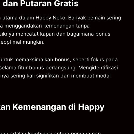
 dan Putaran Gratis
ata utama dalam Happy Neko. Banyak pemain sering
 bisa menggandakan kemenangan tanpa
aiknya mencatat kapan dan bagaimana bonus
seoptimal mungkin.
an untuk memaksimalkan bonus, seperti fokus pada
elama fitur bonus berlangsung. Mengidentifikasi
lnya sering kali signifikan dan membuat modal
an Kemenangan di Happy
gan adalah kombinasi antara pemahaman