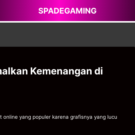
SPADEGAMING
alkan Kemenangan di
 online yang populer karena grafisnya yang lucu