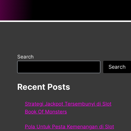
Search
Search
Recent Posts
Strategi Jackpot Tersembunyi di Slot
Book Of Monsters
Pola Untuk Pesta Kemenangan di Slot