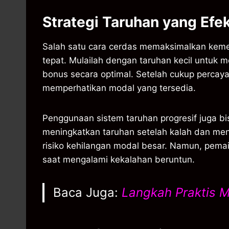
Strategi Taruhan yang Efek
Salah satu cara cerdas memaksimalkan keme
tepat. Mulailah dengan taruhan kecil untuk
bonus secara optimal. Setelah cukup percaya 
memperhatikan modal yang tersedia.
Penggunaan sistem taruhan progresif juga b
meningkatkan taruhan setelah kalah dan m
risiko kehilangan modal besar. Namun, pemain
saat mengalami kekalahan beruntun.
Baca Juga:
Langkah Praktis 