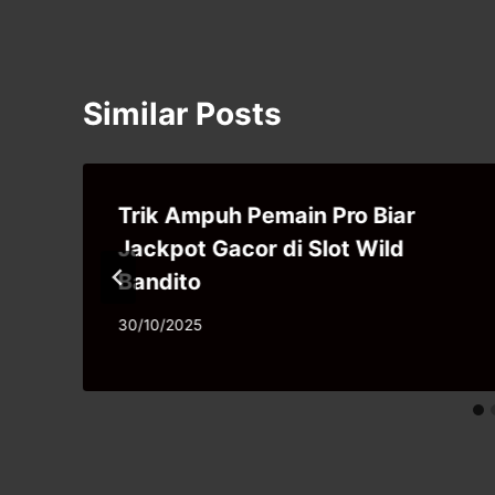
Similar Posts
Trik Ampuh Pemain Pro Biar
Jackpot Gacor di Slot Wild
Bandito
30/10/2025