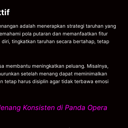
tif
nangan adalah menerapkan strategi taruhan yang
 memahami pola putaran dan memanfaatkan fitur
diri, tingkatkan taruhan secara bertahap, tetap
isa membantu meningkatkan peluang. Misalnya,
enurunkan setelah menang dapat meminimalkan
 tetap harus disiplin agar tidak terbawa emosi
Menang Konsisten di Panda Opera