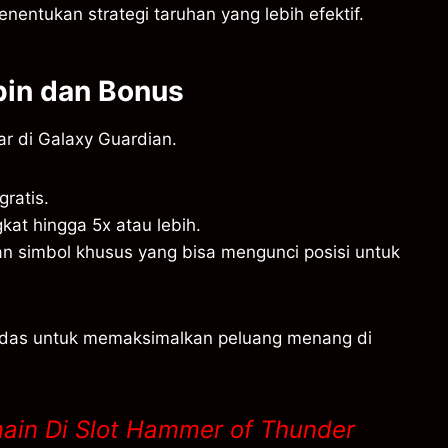
nentukan strategi taruhan yang lebih efektif.
Spin dan Bonus
ar di Galaxy Guardian.
ratis.
kat hingga 5x atau lebih.
 simbol khusus yang bisa mengunci posisi untuk
cerdas untuk memaksimalkan peluang menang di
ain Di Slot Hammer of Thunder