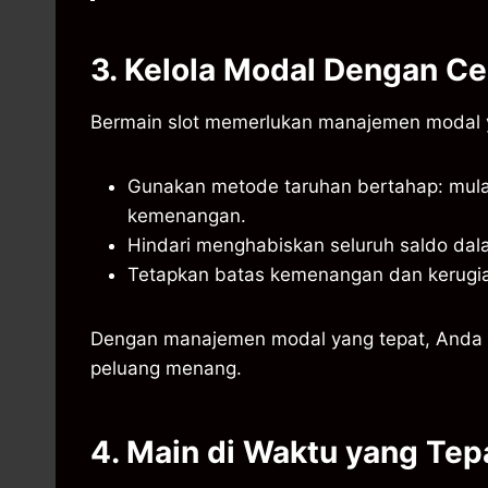
3. Kelola Modal Dengan C
Bermain slot memerlukan manajemen modal 
Gunakan metode taruhan bertahap: mulai da
kemenangan.
Hindari menghabiskan seluruh saldo dal
Tetapkan batas kemenangan dan kerugian
Dengan manajemen modal yang tepat, Anda b
peluang menang.
4. Main di Waktu yang Tep