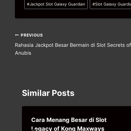
Post
#
Jackpot Slot Galaxy Guardian
#
Slot Galaxy Guardi
Tags:
Post
PREVIOUS
Rahasia Jackpot Besar Bermain di Slot Secrets of
navigation
Anubis
Similar Posts
Cara Menang Besar di Slot
Legacy of Kong Maxways