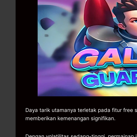
Daya tarik utamanya terletak pada fitur free s
memberikan kemenangan signifikan.
Dengan volatilitas sedang-tinggi, permainan