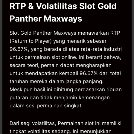
RTP & Volatilitas Slot Gold
Panther Maxways
Slot Gold Panther Maxways menawarkan RTP
(Return to Player) yang menarik sebesar
96.67%, yang berada di atas rata-rata industri
untuk permainan slot online. Ini berarti bahwa,
secara teori, pemain dapat mengharapkan
untuk mendapatkan kembali 96.67% dari total
taruhan mereka dalam jangka panjang.
Meskipun hasil ini dihitung berdasarkan ribuan
putaran dan tidak menjamin kemenangan
dalam sesi permainan singkat.
Dari segi volatilitas, Permainan slot ini memiliki
tingkat volatilitas sedang. Ini menunjukkan