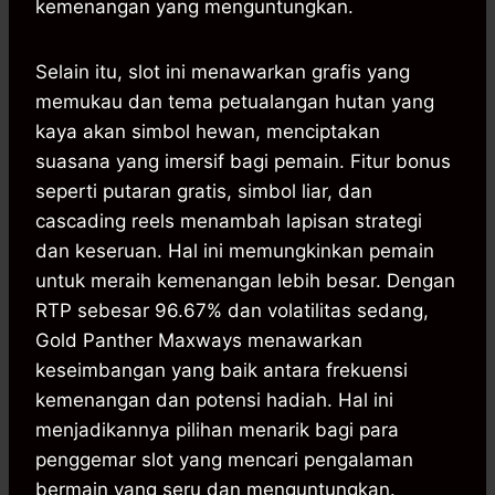
kemenangan yang menguntungkan.
Selain itu, slot ini menawarkan grafis yang
memukau dan tema petualangan hutan yang
kaya akan simbol hewan, menciptakan
suasana yang imersif bagi pemain. Fitur bonus
seperti putaran gratis, simbol liar, dan
cascading reels menambah lapisan strategi
dan keseruan. Hal ini memungkinkan pemain
untuk meraih kemenangan lebih besar. Dengan
RTP sebesar 96.67% dan volatilitas sedang,
Gold Panther Maxways menawarkan
keseimbangan yang baik antara frekuensi
kemenangan dan potensi hadiah. Hal ini
menjadikannya pilihan menarik bagi para
penggemar slot yang mencari pengalaman
bermain yang seru dan menguntungkan.