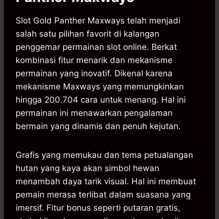
Slot Gold Panther Maxways telah menjadi
salah satu pilihan favorit di kalangan
penggemar permainan slot online. Berkat
kombinasi fitur menarik dan mekanisme
permainan yang inovatif. Dikenal karena
mekanisme Maxways yang memungkinkan
hingga 200.704 cara untuk menang. Hal ini
permainan ini menawarkan pengalaman
bermain yang dinamis dan penuh kejutan.
Grafis yang memukau dan tema petualangan
hutan yang kaya akan simbol hewan
menambah daya tarik visual. Hal ini membuat
pemain merasa terlibat dalam suasana yang
imersif. Fitur bonus seperti putaran gratis,