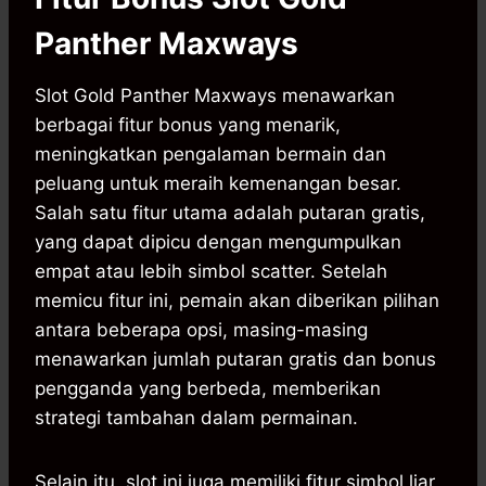
Panther Maxways
Slot Gold Panther Maxways menawarkan
berbagai fitur bonus yang menarik,
meningkatkan pengalaman bermain dan
peluang untuk meraih kemenangan besar.
Salah satu fitur utama adalah putaran gratis,
yang dapat dipicu dengan mengumpulkan
empat atau lebih simbol scatter. Setelah
memicu fitur ini, pemain akan diberikan pilihan
antara beberapa opsi, masing-masing
menawarkan jumlah putaran gratis dan bonus
pengganda yang berbeda, memberikan
strategi tambahan dalam permainan.
Selain itu, slot ini juga memiliki fitur simbol liar