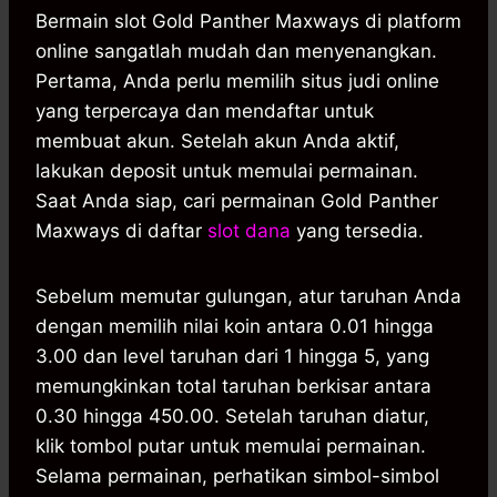
Bermain slot Gold Panther Maxways di platform
online sangatlah mudah dan menyenangkan.
Pertama, Anda perlu memilih situs judi online
yang terpercaya dan mendaftar untuk
membuat akun. Setelah akun Anda aktif,
lakukan deposit untuk memulai permainan.
Saat Anda siap, cari permainan Gold Panther
Maxways di daftar
slot dana
yang tersedia.
Sebelum memutar gulungan, atur taruhan Anda
dengan memilih nilai koin antara 0.01 hingga
3.00 dan level taruhan dari 1 hingga 5, yang
memungkinkan total taruhan berkisar antara
0.30 hingga 450.00. Setelah taruhan diatur,
klik tombol putar untuk memulai permainan.
Selama permainan, perhatikan simbol-simbol