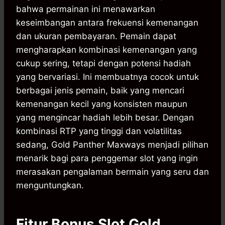
bahwa permainan ini menawarkan
keseimbangan antara frekuensi kemenangan
dan ukuran pembayaran. Pemain dapat
mengharapkan kombinasi kemenangan yang
cukup sering, tetapi dengan potensi hadiah
yang bervariasi. Ini membuatnya cocok untuk
berbagai jenis pemain, baik yang mencari
kemenangan kecil yang konsisten maupun
yang mengincar hadiah lebih besar. Dengan
kombinasi RTP yang tinggi dan volatilitas
sedang, Gold Panther Maxways menjadi pilihan
menarik bagi para penggemar slot yang ingin
merasakan pengalaman bermain yang seru dan
menguntungkan.
Fitur Bonus Slot Gold