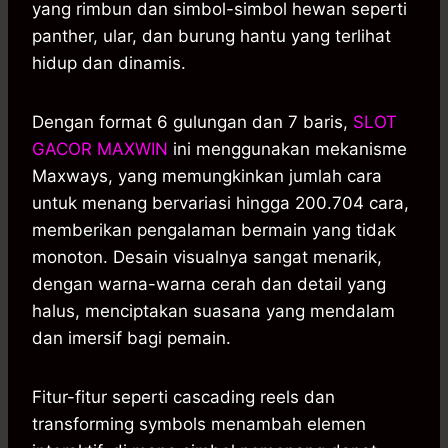
yang rimbun dan simbol-simbol hewan seperti
panther, ular, dan burung hantu yang terlihat
hidup dan dinamis.
Dengan format 6 gulungan dan 7 baris,
SLOT
GACOR MAXWIN
ini menggunakan mekanisme
Maxways, yang memungkinkan jumlah cara
untuk menang bervariasi hingga 200.704 cara,
memberikan pengalaman bermain yang tidak
monoton. Desain visualnya sangat menarik,
dengan warna-warna cerah dan detail yang
halus, menciptakan suasana yang mendalam
dan imersif bagi pemain.
Fitur-fitur seperti cascading reels dan
transforming symbols menambah elemen