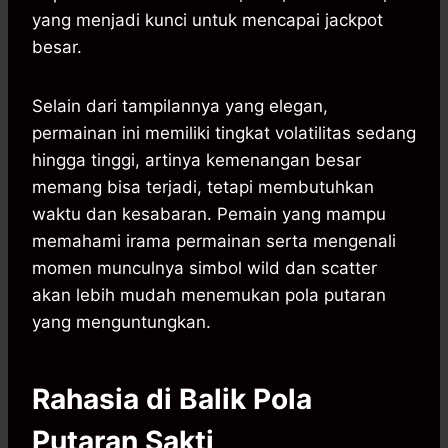
yang menjadi kunci untuk mencapai jackpot
besar.
Selain dari tampilannya yang elegan,
permainan ini memiliki tingkat volatilitas sedang
hingga tinggi, artinya kemenangan besar
memang bisa terjadi, tetapi membutuhkan
waktu dan kesabaran. Pemain yang mampu
memahami irama permainan serta mengenali
momen munculnya simbol wild dan scatter
akan lebih mudah menemukan pola putaran
yang menguntungkan.
Rahasia di Balik Pola
Putaran Sakti