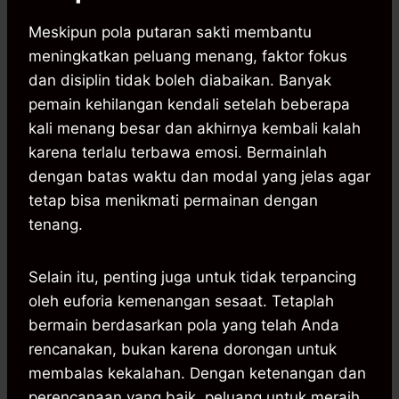
Meskipun pola putaran sakti membantu
meningkatkan peluang menang, faktor fokus
dan disiplin tidak boleh diabaikan. Banyak
pemain kehilangan kendali setelah beberapa
kali menang besar dan akhirnya kembali kalah
karena terlalu terbawa emosi. Bermainlah
dengan batas waktu dan modal yang jelas agar
tetap bisa menikmati permainan dengan
tenang.
Selain itu, penting juga untuk tidak terpancing
oleh euforia kemenangan sesaat. Tetaplah
bermain berdasarkan pola yang telah Anda
rencanakan, bukan karena dorongan untuk
membalas kekalahan. Dengan ketenangan dan
perencanaan yang baik, peluang untuk meraih