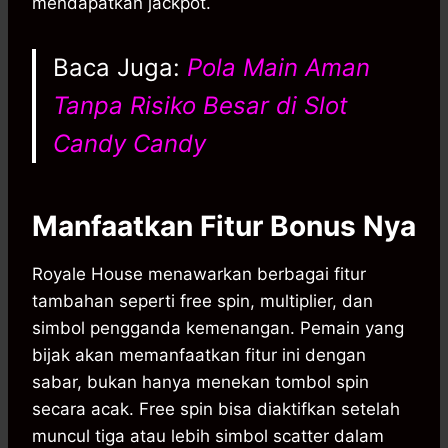
mendapatkan jackpot.
Baca Juga:
Pola Main Aman
Tanpa Risiko Besar di Slot
Candy Candy
Manfaatkan Fitur Bonus Nya
Royale House menawarkan berbagai fitur
tambahan seperti free spin, multiplier, dan
simbol pengganda kemenangan. Pemain yang
bijak akan memanfaatkan fitur ini dengan
sabar, bukan hanya menekan tombol spin
secara acak. Free spin bisa diaktifkan setelah
muncul tiga atau lebih simbol scatter dalam