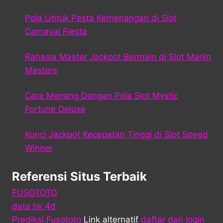
Pola Untuk Pesta Kemenangan di Slot
Carnaval Fiesta
Rahasia Master Jackpot Bermain di Slot Marlin
Masters
Cara Menang Dengan Pola Slot Mystic
Fortune Deluxe
Kunci Jackpot Kecepatan Tinggi di Slot Speed
Winner
Referensi Situs Terbaik
FUSOTOTO
data hk 4d
Prediksi Fusototo
Link alternatif
daftar dan login