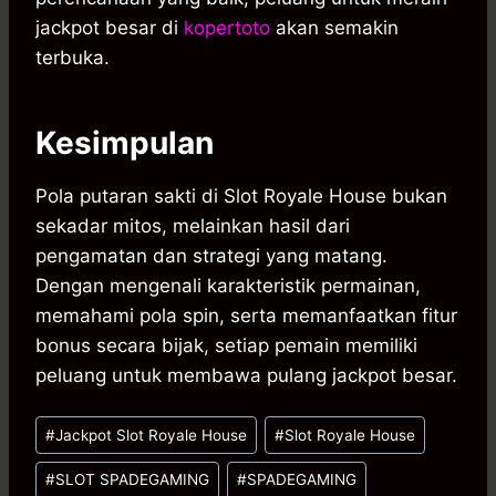
jackpot besar di
kopertoto
akan semakin
terbuka.
Kesimpulan
Pola putaran sakti di Slot Royale House bukan
sekadar mitos, melainkan hasil dari
pengamatan dan strategi yang matang.
Dengan mengenali karakteristik permainan,
memahami pola spin, serta memanfaatkan fitur
bonus secara bijak, setiap pemain memiliki
peluang untuk membawa pulang jackpot besar.
Post
#
Jackpot Slot Royale House
#
Slot Royale House
Tags:
#
SLOT SPADEGAMING
#
SPADEGAMING