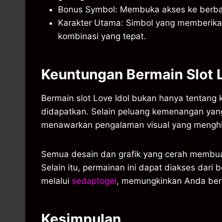
Bonus Symbol: Membuka akses ke berbag
Karakter Utama: Simbol yang memberika
kombinasi yang tepat.
Keuntungan Bermain Slot L
Bermain slot Love Idol bukan hanya tentang
didapatkan. Selain peluang kemenangan yang t
menawarkan pengalaman visual yang menghi
Semua desain dan grafik yang cerah membua
Selain itu, permainan ini dapat diakses dari
melalui
sedaptogel
, memungkinkan Anda berm
Kesimpulan