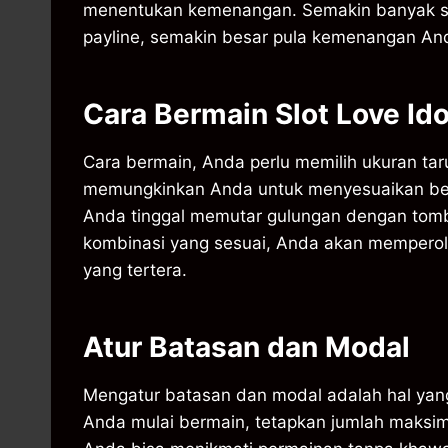
menentukan kemenangan. Semakin banyak s
payline, semakin besar pula kemenangan An
Cara Bermain Slot Love Ido
Cara bermain, Anda perlu memilih ukuran tar
memungkinkan Anda untuk menyesuaikan berd
Anda tinggal memutar gulungan dengan tomb
kombinasi yang sesuai, Anda akan mempero
yang tertera.
Atur Batasan dan Modal
Mengatur batasan dan modal adalah hal yang
Anda mulai bermain, tetapkan jumlah maksima