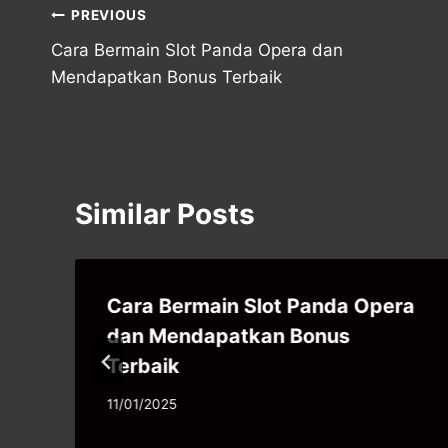
Post
PREVIOUS
Cara Bermain Slot Panda Opera dan
navigation
Mendapatkan Bonus Terbaik
Similar Posts
Cara Bermain Slot Panda Opera
dan Mendapatkan Bonus
Terbaik
11/01/2025