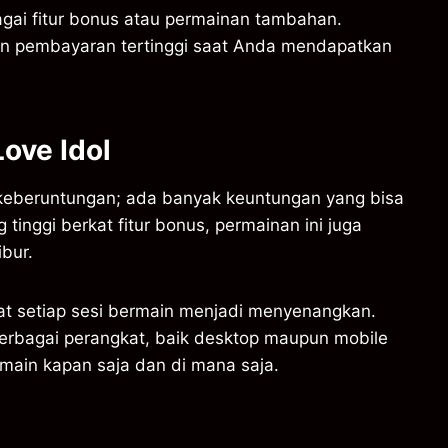
ai fitur bonus atau permainan tambahan.
n pembayaran tertinggi saat Anda mendapatkan
ove Idol
 keberuntungan; ada banyak keuntungan yang bisa
inggi berkat fitur bonus, permainan ini juga
bur.
t setiap sesi bermain menjadi menyenangkan.
 berbagai perangkat, baik desktop maupun mobile
ain kapan saja dan di mana saja.