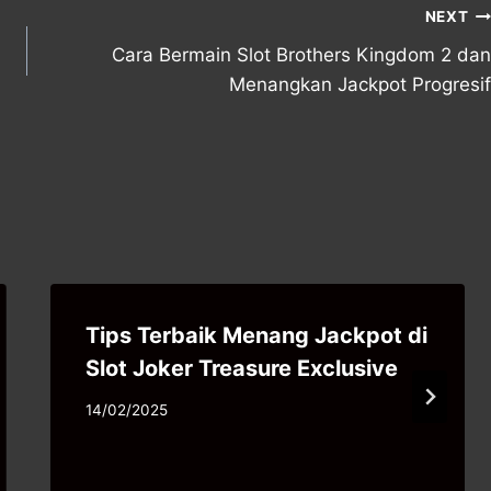
NEXT
Cara Bermain Slot Brothers Kingdom 2 dan
Menangkan Jackpot Progresif
Tips Terbaik Menang Jackpot di
Slot Joker Treasure Exclusive
14/02/2025