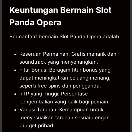
Keuntungan Bermain Slot
Panda Opera
Bermanfaat bermain Slot Panda Opera adalah:
Keseruan Permainan: Grafis menarik dan
soundtrack yang menyenangkan.
Fitur Bonus: Beragam fitur bonus yang
dapat meningkatkan peluang menang,
seperti free spins dan pengganda.
RTP yang Tinggi: Persentase
pengembalian yang baik bagi pemain.
Variasi Taruhan: Kemampuan untuk
menyesuaikan taruhan sesuai dengan
budget pribadi.