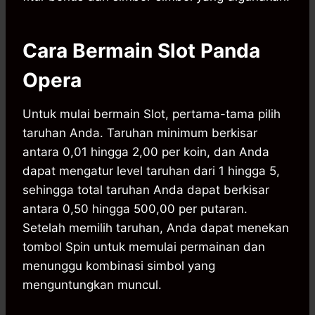
Cara Bermain Slot Panda
Opera
Untuk mulai bermain Slot, pertama-tama pilih
taruhan Anda. Taruhan minimum berkisar
antara 0,01 hingga 2,00 per koin, dan Anda
dapat mengatur level taruhan dari 1 hingga 5,
sehingga total taruhan Anda dapat berkisar
antara 0,50 hingga 500,00 per putaran.
Setelah memilih taruhan, Anda dapat menekan
tombol Spin untuk memulai permainan dan
menunggu kombinasi simbol yang
menguntungkan muncul.