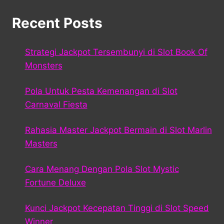
Recent Posts
Strategi Jackpot Tersembunyi di Slot Book Of
Monsters
Pola Untuk Pesta Kemenangan di Slot
Carnaval Fiesta
Rahasia Master Jackpot Bermain di Slot Marlin
Masters
Cara Menang Dengan Pola Slot Mystic
Fortune Deluxe
Kunci Jackpot Kecepatan Tinggi di Slot Speed
Winner