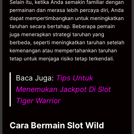
Selain itu, ketika Anda semakin familiar dengan
permainan dan merasa lebih percaya diri, Anda
dapat mempertimbangkan untuk meningkatkan
taruhan secara bertahap. Beberapa pemain
juga menerapkan strategi taruhan yang
berbeda, seperti meningkatkan taruhan setelah
kemenangan atau mempertahankan taruhan
tetap untuk menjaga risiko tetap terkendali.
Baca Juga:
Tips Untuk
Menemukan Jackpot Di Slot
Tiger Warrior
Cara Bermain Slot Wild