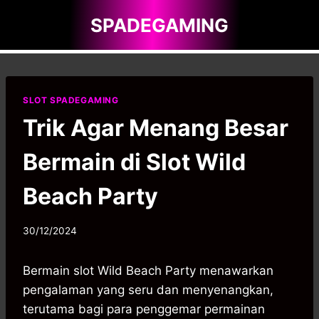
Skip
SPADEGAMING
to
content
SLOT SPADEGAMING
Trik Agar Menang Besar
Bermain di Slot Wild
Beach Party
By
30/12/2024
tantrine
Bermain slot Wild Beach Party menawarkan
pengalaman yang seru dan menyenangkan,
terutama bagi para penggemar permainan