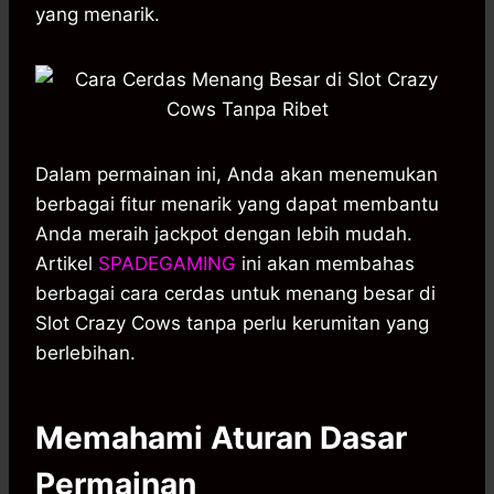
yang menarik.
Dalam permainan ini, Anda akan menemukan
berbagai fitur menarik yang dapat membantu
Anda meraih jackpot dengan lebih mudah.
Artikel
SPADEGAMING
ini akan membahas
berbagai cara cerdas untuk menang besar di
Slot Crazy Cows tanpa perlu kerumitan yang
berlebihan.
Memahami Aturan Dasar
Permainan