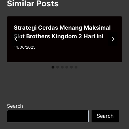
Similar Posts
Strategi Cerdas Menang Maksimal
Slot Brothers Kingdom 2 Hari Ini
14/06/2025
Search
Search