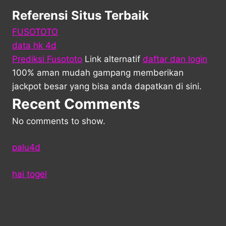
Referensi Situs Terbaik
FUSOTOTO
data hk 4d
Prediksi Fusototo
Link alternatif
daftar dan login
100% aman mudah gampang memberikan
jackpot besar yang bisa anda dapatkan di sini.
Recent Comments
No comments to show.
palu4d
hai togel