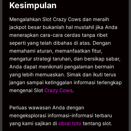
Kesimpulan
​Mengalahkan Slot Crazy Cows dan meraih
jackpot besar bukanlah hal mustahil jika Anda
menerapkan cara-cara cerdas tanpa ribet
seperti yang telah dibahas di atas.​ Dengan
memahami aturan, memanfaatkan fitur,
mengatur strategi taruhan, dan bersikap sabar,
Anda dapat menikmati pengalaman bermain
yang lebih memuaskan. Simak dan ikuti terus
jangan sampai ketinggalan informasi terlengkap
mengenai Slot
Crazy Cows
.
Perluas wawasan Anda dengan
mengeksplorasi informasi-informasi terbaru
yang kami sajikan di
obral toto
tentang slot.