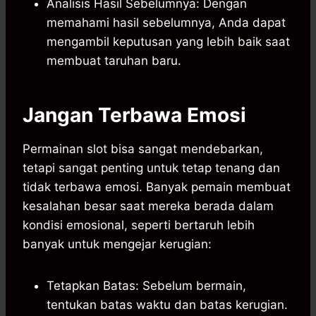
Analisis Hasil Sebelumnya: Dengan
memahami hasil sebelumnya, Anda dapat
mengambil keputusan yang lebih baik saat
membuat taruhan baru.
Jangan Terbawa Emosi
Permainan slot bisa sangat mendebarkan,
tetapi sangat penting untuk tetap tenang dan
tidak terbawa emosi. Banyak pemain membuat
kesalahan besar saat mereka berada dalam
kondisi emosional, seperti bertaruh lebih
banyak untuk mengejar kerugian:
Tetapkan Batas: Sebelum bermain,
tentukan batas waktu dan batas kerugian.