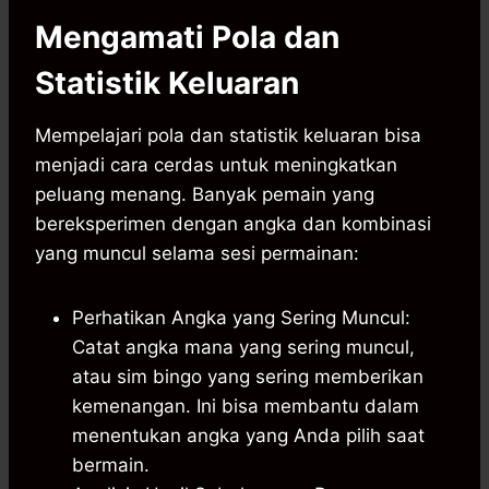
Mengamati Pola dan
Statistik Keluaran
Mempelajari pola dan statistik keluaran bisa
menjadi cara cerdas untuk meningkatkan
peluang menang. Banyak pemain yang
bereksperimen dengan angka dan kombinasi
yang muncul selama sesi permainan:
Perhatikan Angka yang Sering Muncul:
Catat angka mana yang sering muncul,
atau sim bingo yang sering memberikan
kemenangan. Ini bisa membantu dalam
menentukan angka yang Anda pilih saat
bermain.