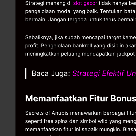
Strategi menang di
slot gacor
tidak hanya be
pengelolaan modal yang baik. Tentukan bat
bermain. Jangan tergoda untuk terus bermai
Sebaliknya, jika sudah mencapai target ke
profit. Pengelolaan bankroll yang disiplin 
meningkatkan peluang mendapatkan jackpot 
Baca Juga:
Strategi Efektif 
Memanfaatkan Fitur Bonus
Secrets of Anubis menawarkan berbagai fit
seperti free spins dan simbol wild yang mengg
memanfaatkan fitur ini sebaik mungkin. Biasan