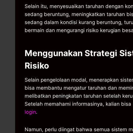
Selain itu, menyesuaikan taruhan dengan kon
sedang beruntung, meningkatkan taruhan bis
sedang dalam kondisi kurang beruntung, tu
bermain dan mengurangi risiko kerugian besa
Menggunakan Strategi Sis
Risiko
Selain pengelolaan modal, menerapkan sistem
bisa membantu mengatur taruhan dan meminim
melibatkan peningkatan taruhan setelah ker
Setelah memahami informasinya, kalian bi
login
.
Namun, perlu diingat bahwa semua sistem me