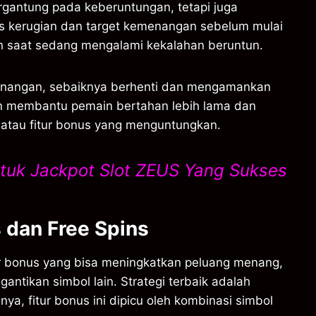
rgantung pada keberuntungan, tetapi juga
as kerugian dan target kemenangan sebelum mulai
n saat sedang mengalami kekalahan beruntun.
menangan, sebaiknya berhenti dan mengamankan
akan membantu pemain bertahan lebih lama dan
atau fitur bonus yang menguntungkan.
Untuk Jackpot Slot ZEUS Yang Sukses
 dan Free Spins
ur bonus yang bisa meningkatkan peluang menang,
antikan simbol lain. Strategi terbaik adalah
ya, fitur bonus ini dipicu oleh kombinasi simbol