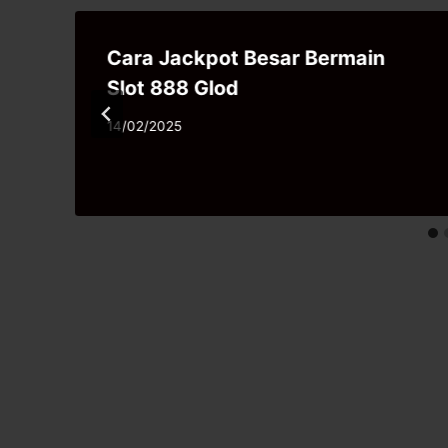
Cara Jackpot Besar Bermain
Slot 888 Glod
14/02/2025