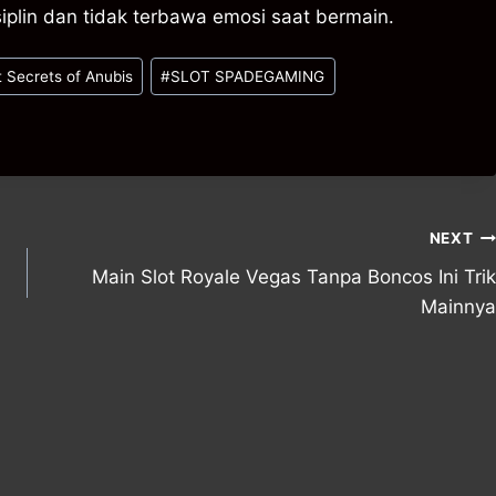
isiplin dan tidak terbawa emosi saat bermain.
t Secrets of Anubis
#
SLOT SPADEGAMING
NEXT
Main Slot Royale Vegas Tanpa Boncos Ini Trik
Mainnya