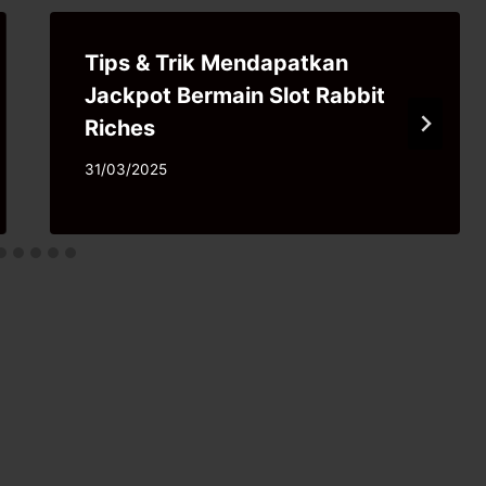
Tips & Trik Mendapatkan
Jackpot Bermain Slot Rabbit
Riches
31/03/2025