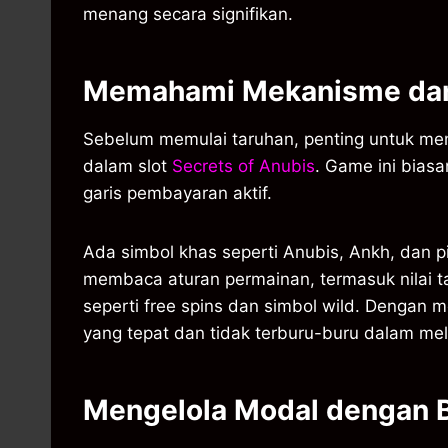
menang secara signifikan.
Memahami Mekanisme dan
Sebelum memulai taruhan, penting untuk mem
dalam slot
Secrets of Anubis
. Game ini bias
garis pembayaran aktif.
Ada simbol khas seperti Anubis, Ankh, dan 
membaca aturan permainan, termasuk nilai 
seperti free spins dan simbol wild. Dengan m
yang tepat dan tidak terburu-buru dalam mel
Mengelola Modal dengan B