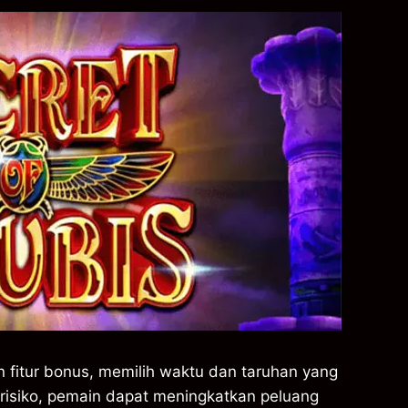
 fitur bonus, memilih waktu dan taruhan yang
 risiko, pemain dapat meningkatkan peluang