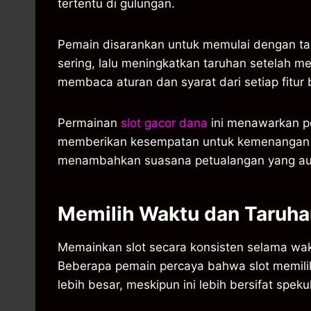
tertentu di gulungan.
Pemain disarankan untuk memulai dengan taru
sering, lalu meningkatkan taruhan setelah m
membaca aturan dan syarat dari setiap fitur
Permainan
slot gacor dana
ini menawarkan pe
memberikan kesempatan untuk kemenangan bes
menambahkan suasana petualangan yang aut
Memilih Waktu dan Taruha
Memainkan slot secara konsisten selama wak
Beberapa pemain percaya bahwa slot memili
lebih besar, meskipun ini lebih bersifat spekul