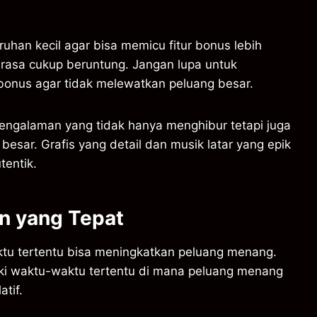
han kecil agar bisa memicu fitur bonus lebih
erasa cukup beruntung. Jangan lupa untuk
 bonus agar tidak melewatkan peluang besar.
ngalaman yang tidak hanya menghibur tetapi juga
ar. Grafis yang detail dan musik latar yang epik
entik.
n yang Tepat
tu tertentu bisa meningkatkan peluang menang.
ki waktu-waktu tertentu di mana peluang menang
atif.