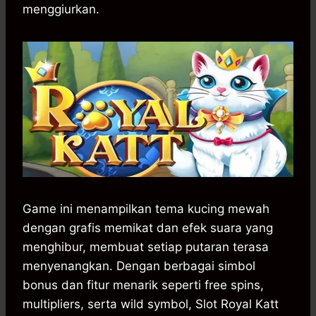
menggiurkan.
Game ini menampilkan tema kucing mewah
dengan grafis memikat dan efek suara yang
menghibur, membuat setiap putaran terasa
menyenangkan. Dengan berbagai simbol
bonus dan fitur menarik seperti free spins,
multipliers, serta wild symbol, Slot Royal Katt