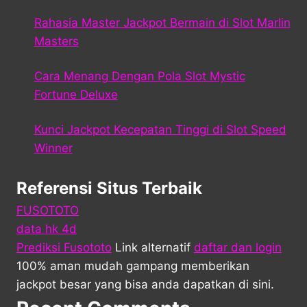
Rahasia Master Jackpot Bermain di Slot Marlin
Masters
Cara Menang Dengan Pola Slot Mystic
Fortune Deluxe
Kunci Jackpot Kecepatan Tinggi di Slot Speed
Winner
Referensi Situs Terbaik
FUSOTOTO
data hk 4d
Prediksi Fusototo
Link alternatif
daftar dan login
100% aman mudah gampang memberikan
jackpot besar yang bisa anda dapatkan di sini.