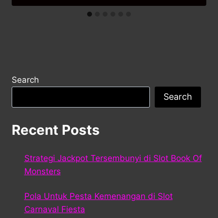
Search
Search
Recent Posts
Strategi Jackpot Tersembunyi di Slot Book Of
Monsters
Pola Untuk Pesta Kemenangan di Slot
Carnaval Fiesta