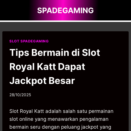
Skip
SPADEGAMING
to
content
SLOT SPADEGAMING
Tips Bermain di Slot
Royal Katt Dapat
Jackpot Besar
By
28/10/2025
Randian
Slot Royal Katt adalah salah satu permainan
slot online yang menawarkan pengalaman
bermain seru dengan peluang jackpot yang