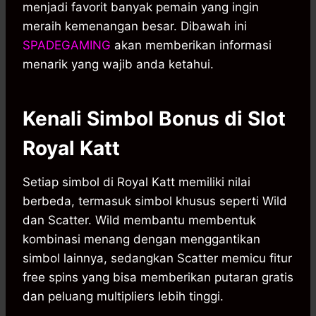
menjadi favorit banyak pemain yang ingin
meraih kemenangan besar. Dibawah ini
SPADEGAMING
akan memberikan informasi
menarik yang wajib anda ketahui.
Kenali Simbol Bonus di Slot
Royal Katt
Setiap simbol di Royal Katt memiliki nilai
berbeda, termasuk simbol khusus seperti Wild
dan Scatter. Wild membantu membentuk
kombinasi menang dengan menggantikan
simbol lainnya, sedangkan Scatter memicu fitur
free spins yang bisa memberikan putaran gratis
dan peluang multipliers lebih tinggi.