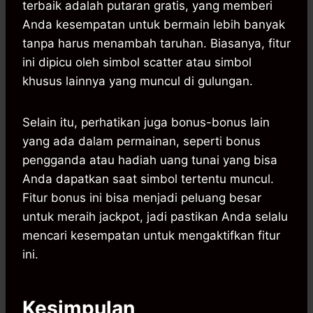
terbaik adalah putaran gratis, yang memberi
Anda kesempatan untuk bermain lebih banyak
tanpa harus menambah taruhan. Biasanya, fitur
ini dipicu oleh simbol scatter atau simbol
khusus lainnya yang muncul di gulungan.
Selain itu, perhatikan juga bonus-bonus lain
yang ada dalam permainan, seperti bonus
pengganda atau hadiah uang tunai yang bisa
Anda dapatkan saat simbol tertentu muncul.
Fitur bonus ini bisa menjadi peluang besar
untuk meraih jackpot, jadi pastikan Anda selalu
mencari kesempatan untuk mengaktifkan fitur
ini.
Kesimpulan