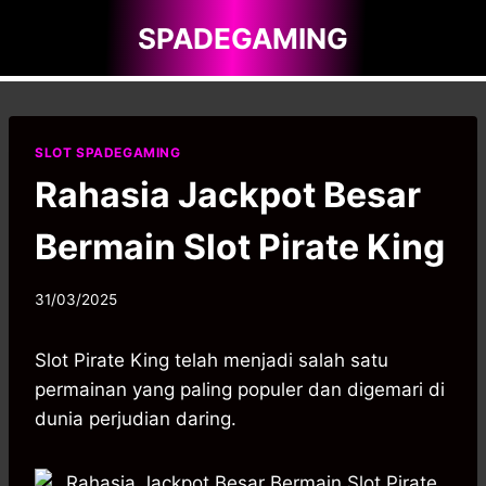
Skip
SPADEGAMING
to
content
SLOT SPADEGAMING
Rahasia Jackpot Besar
Bermain Slot Pirate King
By
31/03/2025
Rahmat
Slot Pirate King telah menjadi salah satu
permainan yang paling populer dan digemari di
dunia perjudian daring.