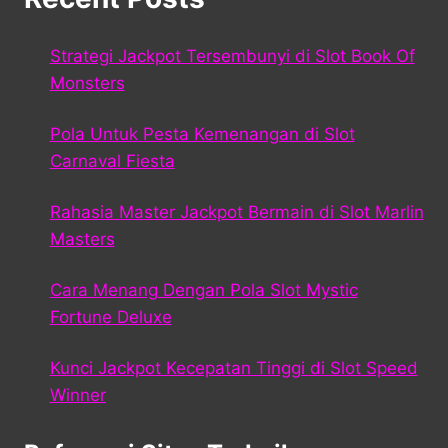
Strategi Jackpot Tersembunyi di Slot Book Of
Monsters
Pola Untuk Pesta Kemenangan di Slot
Carnaval Fiesta
Rahasia Master Jackpot Bermain di Slot Marlin
Masters
Cara Menang Dengan Pola Slot Mystic
Fortune Deluxe
Kunci Jackpot Kecepatan Tinggi di Slot Speed
Winner