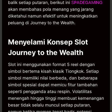
balik setiap putaran, berikut ini
SPADEGAMING
akan membahas pola menang yang jarang
diketahui namun efektif untuk meningkatkan
peluang di Journey to the Wealth.
Menyelami Konsep Slot
Journey to the Wealth
Slot ini menggunakan format 5 reel dengan
simbol bertema kisah klasik Tiongkok. Setiap
simbol memiliki nilai berbeda, dan beberapa
simbol spesial dapat memicu fitur tambahan
seperti pengganda atau respin. Volatilitas
menengah hingga tinggi membuat kemenangan
besar tidak selalu muncul setiap putaran,
namun ketika momen tepat hadir, potensi