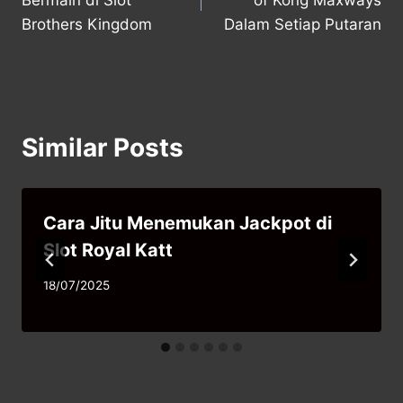
Bermain di Slot
of Kong Maxways
Brothers Kingdom
Dalam Setiap Putaran
Similar Posts
Cara Jitu Menemukan Jackpot di
Slot Royal Katt
18/07/2025