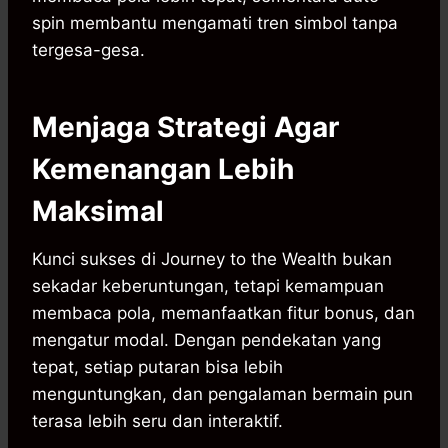
spin membantu mengamati tren simbol tanpa
tergesa-gesa.
Menjaga Strategi Agar
Kemenangan Lebih
Maksimal
Kunci sukses di Journey to the Wealth bukan
sekadar keberuntungan, tetapi kemampuan
membaca pola, memanfaatkan fitur bonus, dan
mengatur modal. Dengan pendekatan yang
tepat, setiap putaran bisa lebih
menguntungkan, dan pengalaman bermain pun
terasa lebih seru dan interaktif.