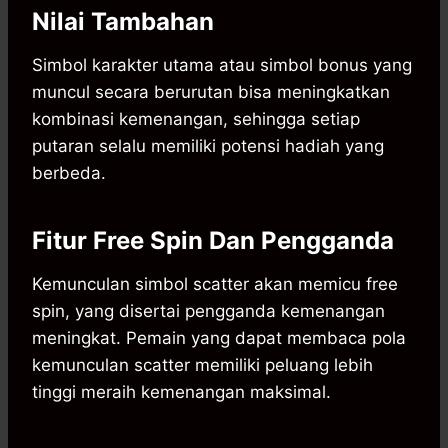
Nilai Tambahan
Simbol karakter utama atau simbol bonus yang
muncul secara berurutan bisa meningkatkan
kombinasi kemenangan, sehingga setiap
putaran selalu memiliki potensi hadiah yang
berbeda.
Fitur Free Spin Dan Pengganda
Kemunculan simbol scatter akan memicu free
spin, yang disertai pengganda kemenangan
meningkat. Pemain yang dapat membaca pola
kemunculan scatter memiliki peluang lebih
tinggi meraih kemenangan maksimal.