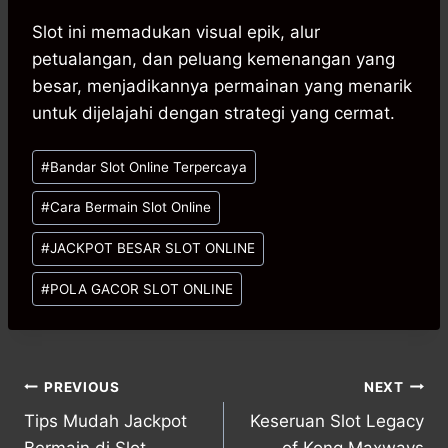
Slot ini memadukan visual epik, alur
petualangan, dan peluang kemenangan yang
besar, menjadikannya permainan yang menarik
untuk dijelajahi dengan strategi yang cermat.
Post
#
Bandar Slot Online Terpercaya
Tags:
#
Cara Bermain Slot Online
#
JACKPOT BESAR SLOT ONLINE
#
POLA GACOR SLOT ONLINE
Post
PREVIOUS
NEXT
Tips Mudah Jackpot
Keseruan Slot Legacy
navigation