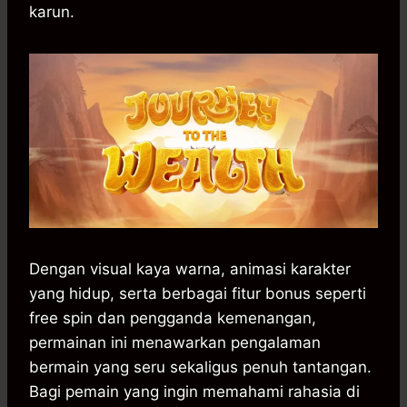
karun.
Dengan visual kaya warna, animasi karakter
yang hidup, serta berbagai fitur bonus seperti
free spin dan pengganda kemenangan,
permainan ini menawarkan pengalaman
bermain yang seru sekaligus penuh tantangan.
Bagi pemain yang ingin memahami rahasia di