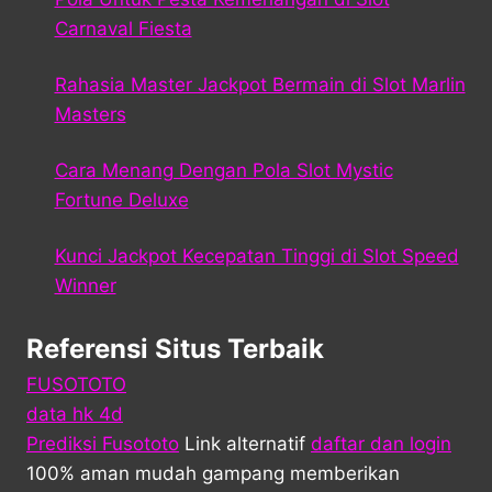
Carnaval Fiesta
Rahasia Master Jackpot Bermain di Slot Marlin
Masters
Cara Menang Dengan Pola Slot Mystic
Fortune Deluxe
Kunci Jackpot Kecepatan Tinggi di Slot Speed
Winner
Referensi Situs Terbaik
FUSOTOTO
data hk 4d
Prediksi Fusototo
Link alternatif
daftar dan login
100% aman mudah gampang memberikan