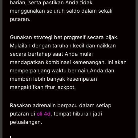
harian, serta pastikan Anda tidak
menggunakan seluruh saldo dalam sekali
putaran.
Gunakan strategi bet progresif secara bijak.
Mulailah dengan taruhan kecil dan naikkan
secara bertahap saat Anda mulai
mendapatkan kombinasi kemenangan. Ini akan
memperpanjang waktu bermain Anda dan
memberi lebih banyak kesempatan
mengaktifkan fitur jackpot.
Rasakan adrenalin berpacu dalam setiap
putaran di
oli 4d
, tempat hiburan jadi
petualangan.