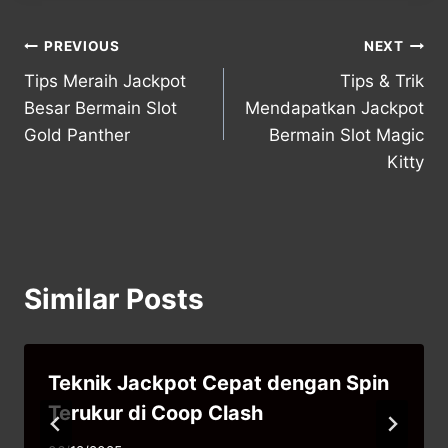
Post
PREVIOUS
NEXT
Tips Meraih Jackpot
Tips & Trik
navigation
Besar Bermain Slot
Mendapatkan Jackpot
Gold Panther
Bermain Slot Magic
Kitty
Similar Posts
Teknik Jackpot Cepat dengan Spin
Terukur di Coop Clash