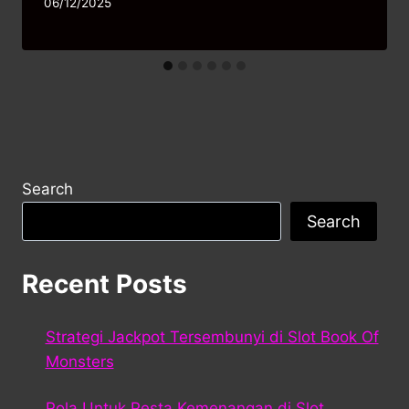
06/12/2025
Search
Search
Recent Posts
Strategi Jackpot Tersembunyi di Slot Book Of
Monsters
Pola Untuk Pesta Kemenangan di Slot