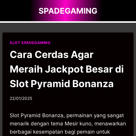
Skip
SPADEGAMING
to
content
SLOT SPADEGAMING
Cara Cerdas Agar
Meraih Jackpot Besar di
Slot Pyramid Bonanza
By
22/01/2025
Ilham
Slot Pyramid Bonanza, permainan yang sangat
menarik dengan tema Mesir kuno, menawarkan
berbagai kesempatan bagi pemain untuk