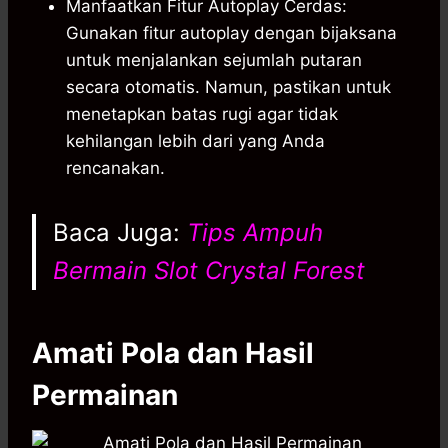
Manfaatkan Fitur Autoplay Cerdas:
Gunakan fitur autoplay dengan bijaksana
untuk menjalankan sejumlah putaran
secara otomatis. Namun, pastikan untuk
menetapkan batas rugi agar tidak
kehilangan lebih dari yang Anda
rencanakan.
Baca Juga:
Tips Ampuh
Bermain Slot Crystal Forest
Amati Pola dan Hasil
Permainan