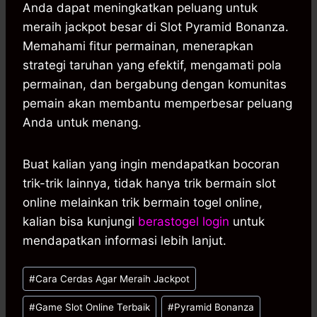
Anda dapat meningkatkan peluang untuk
meraih jackpot besar di Slot Pyramid Bonanza.​
Memahami fitur permainan, menerapkan
strategi taruhan yang efektif, mengamati pola
permainan, dan bergabung dengan komunitas
pemain akan membantu memperbesar peluang
Anda untuk menang.
Buat kalian yang ingin mendapatkan bocoran
trik-trik lainnya, tidak hanya trik bermain slot
online melainkan trik bermain togel online,
kalian bisa kunjungi
berastogel login
untuk
mendapatkan informasi lebih lanjut.
Post
#
Cara Cerdas Agar Meraih Jackpot
Tags:
#
Game Slot Online Terbaik
#
Pyramid Bonanza