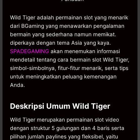
Wild Tiger adalah permainan slot yang menarik
dari BGaming yang menawarkan pengalaman
bermain yang sederhana namun memikat.
diperkaya dengan tema Asia yang kaya.
SPADEGAMING
akan menemukan informasi
mendetail tentang cara bermain slot Wild Tiger,
simbol-simbolnya, fitur-fitur menarik, serta tips
untuk meningkatkan peluang kemenangan
Anda.​
Deskripsi Umum Wild Tiger
Wild Tiger merupakan permainan slot video
dengan struktur 5 gulungan dan 4 baris serta
pilihan jumlah paylines yang fleksibel, yaitu