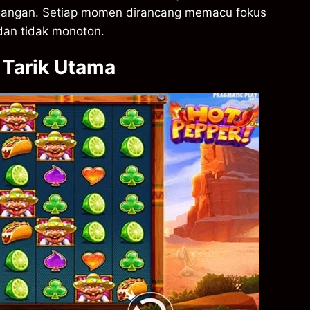
egangan. Setiap momen dirancang memacu fokus
dan tidak monoton.
 Tarik Utama