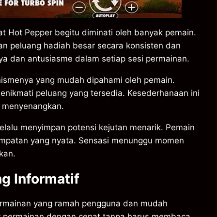
t Hot Pepper begitu diminati oleh banyak pemain.
an peluang hadiah besar secara konsisten dan
ya dan antusiasme dalam setiap sesi permainan.
anismenya yang mudah dipahami oleh pemain.
 menikmati peluang yang tersedia. Kesederhanaan ini
an menyenangkan.
selalu menyimpan potensi kejutan menarik. Pemain
esempatan yang nyata. Sensasi menunggu momen
kan.
 Informatif
ermainan yang ramah pengguna dan mudah
ur permainan dengan cepat tanpa harus membaca