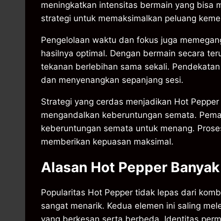
meningkatkan intensitas bermain yang bisa 
strategi untuk memaksimalkan peluang kem
Pengelolaan waktu dan fokus juga memegang
hasilnya optimal. Dengan bermain secara teru
tekanan berlebihan sama sekali. Pendekatan
dan menyenangkan sepanjang sesi.
Strategi yang cerdas menjadikan Hot Pepper 
mengandalkan keberuntungan semata. Pemai
keberuntungan semata untuk menang. Proses 
memberikan kepuasan maksimal.
Alasan Hot Pepper Banyak
Popularitas Hot Pepper tidak lepas dari komb
sangat menarik. Kedua elemen ini saling m
yang berkesan serta berbeda. Identitas perm