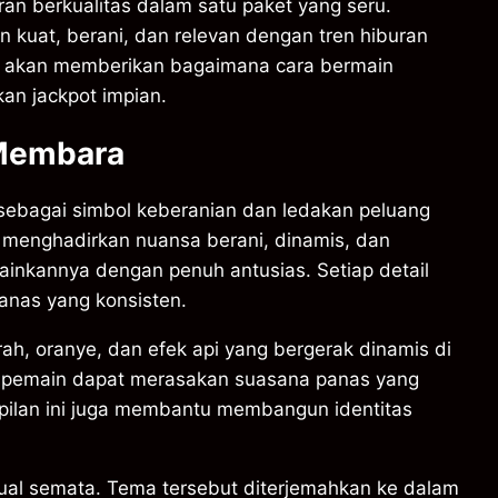
an berkualitas dalam satu paket yang seru.
 kuat, berani, dan relevan dengan tren hiburan
akan memberikan bagaimana cara bermain
n jackpot impian.
 Membara
ebagai simbol keberanian dan ledakan peluang
k menghadirkan nuansa berani, dinamis, dan
inkannya dengan penuh antusias. Setiap detail
nas yang konsisten.
ah, oranye, dan efek api yang bergerak dinamis di
gar pemain dapat merasakan suasana panas yang
mpilan ini juga membantu membangun identitas
sual semata. Tema tersebut diterjemahkan ke dalam