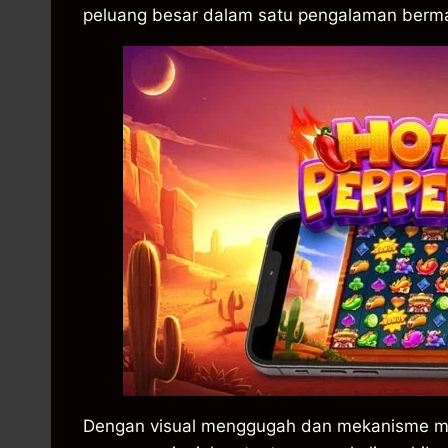
peluang besar dalam satu pengalaman berma
Dengan visual menggugah dan mekanisme men