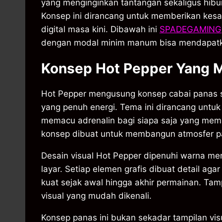
yang menginginkan tantangan sekaligus hibur
Konsep ini dirancang untuk memberikan kesan
digital masa kini. Dibawah ini
SPADEGAMING
dengan modal minim manum bisa mendapatka
Konsep Hot Pepper Yang
Hot Pepper mengusung konsep cabai panas s
yang penuh energi. Tema ini dirancang untu
memacu adrenalin bagi siapa saja yang mema
konsep dibuat untuk membangun atmosfer pa
Desain visual Hot Pepper dipenuhi warna mer
layar. Setiap elemen grafis dibuat detail a
kuat sejak awal hingga akhir permainan. Ta
visual yang mudah dikenali.
Konsep panas ini bukan sekadar tampilan vi