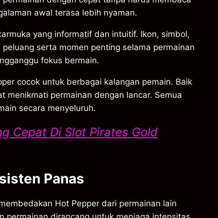
galaman awal terasa lebih nyaman.
tarmuka yang informatif dan intuitif. Ikon, simbol,
 peluang serta momen penting selama permainan
mengganggu fokus bermain.
er cocok untuk berbagai kalangan pemain. Baik
 menikmati permainan dengan lancar. Semua
main secara menyeluruh.
g Cepat Di Slot Pirates Gold
sisten Panas
 membedakan Hot Pepper dari permainan lain
en permainan dirancang untuk menjaga intensitas