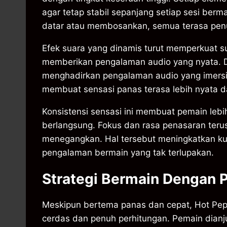
agar tetap stabil sepanjang setiap sesi ber
datar atau membosankan, semua terasa pen
Efek suara yang dinamis turut memperkuat s
memberikan pengalaman audio yang nyata. D
menghadirkan pengalaman audio yang imersif
membuat sensasi panas terasa lebih nyata 
Konsistensi sensasi ini membuat pemain lebi
berlangsung. Fokus dan rasa penasaran terus 
menegangkan. Hal tersebut meningkatkan ku
pengalaman bermain yang tak terlupakan.
Strategi Bermain Dengan 
Meskipun bertema panas dan cepat, Hot Pep
cerdas dan penuh perhitungan. Pemain dian