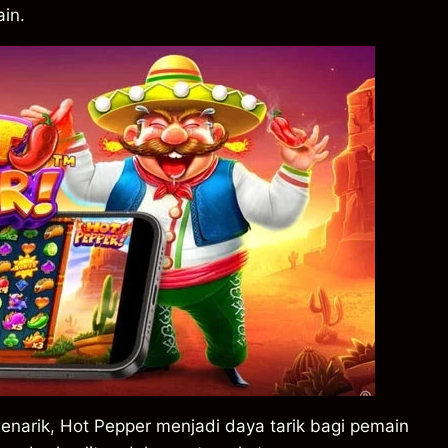
in.
arik, Hot Pepper menjadi daya tarik bagi pemain