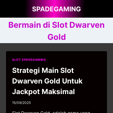
Skip
SPADEGAMING
to
content
Bermain di Slot Dwarven
Gold
SLOT SPADEGAMING
Strategi Main Slot
Dwarven Gold Untuk
Jackpot Maksimal
15/09/2025