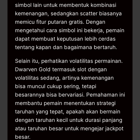
simbol lain untuk membentuk kombinasi
kemenangan, sedangkan scatter biasanya
memicu fitur putaran gratis. Dengan
mengetahui cara simbol ini bekerja, pemain
dapat membuat keputusan lebih cerdas
tentang kapan dan bagaimana bertaruh.
Selain itu, perhatikan volatilitas permainan.
Dwarven Gold termasuk slot dengan
volatilitas sedang, artinya kemenangan
bisa muncul cukup sering, tetapi
besarannya bisa bervariasi. Pemahaman ini
membantu pemain menentukan strategi
taruhan yang tepat, apakah akan bermain
dengan taruhan kecil untuk durasi panjang
atau taruhan besar untuk mengejar jackpot
besar.