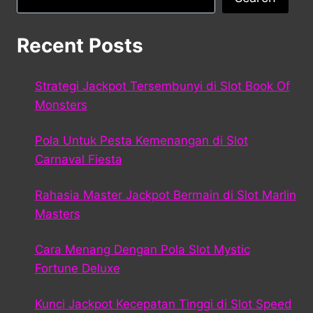
MAKSIMAL
Recent Posts
Strategi Jackpot Tersembunyi di Slot Book Of
Monsters
Pola Untuk Pesta Kemenangan di Slot
Carnaval Fiesta
Rahasia Master Jackpot Bermain di Slot Marlin
Masters
Cara Menang Dengan Pola Slot Mystic
Fortune Deluxe
Kunci Jackpot Kecepatan Tinggi di Slot Speed