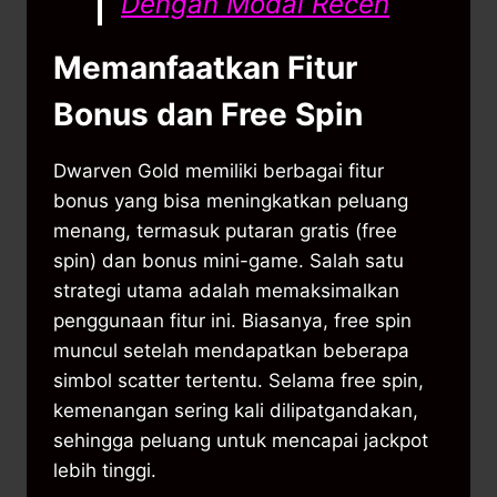
Dengan Modal Receh
Memanfaatkan Fitur
Bonus dan Free Spin
Dwarven Gold memiliki berbagai fitur
bonus yang bisa meningkatkan peluang
menang, termasuk putaran gratis (free
spin) dan bonus mini-game. Salah satu
strategi utama adalah memaksimalkan
penggunaan fitur ini. Biasanya, free spin
muncul setelah mendapatkan beberapa
simbol scatter tertentu. Selama free spin,
kemenangan sering kali dilipatgandakan,
sehingga peluang untuk mencapai jackpot
lebih tinggi.