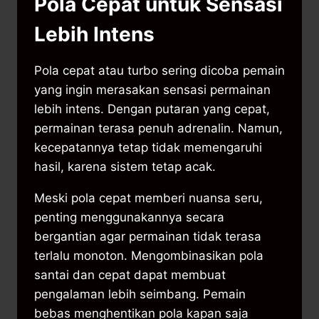
Pola Cepat untuk Sensasi
Lebih Intens
Pola cepat atau turbo sering dicoba pemain
yang ingin merasakan sensasi permainan
lebih intens. Dengan putaran yang cepat,
permainan terasa penuh adrenalin. Namun,
kecepatannya tetap tidak memengaruhi
hasil, karena sistem tetap acak.
Meski pola cepat memberi nuansa seru,
penting menggunakannya secara
bergantian agar permainan tidak terasa
terlalu monoton. Mengombinasikan pola
santai dan cepat dapat membuat
pengalaman lebih seimbang. Pemain
bebas menghentikan pola kapan saja