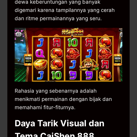
dewa keberuntungan yang banyak
digemari karena tampilannya yang cerah
dan ritme permainannya yang seru.
Rahasia yang sebenarnya adalah
menikmati permainan dengan bijak dan
memahami fitur-fiturnya.
Daya Tarik Visual dan
Tema CaiShen 888