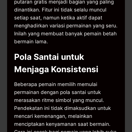
putaran gratis menjadi bagian yang paling
dinantikan. Fitur ini tidak selalu muncul
setiap saat, namun ketika aktif dapat
menghadirkan variasi permainan yang seru.
Inilah yang membuat banyak pemain betah
bermain lama.
Pola Santai untuk
Menjaga Konsistensi
Beberapa pemain memilih memulai
permainan dengan pola santai untuk
merasakan ritme simbol yang muncul.
Pendekatan ini tidak dimaksudkan untuk
mencari kemenangan, melainkan
menciptakan kenyamanan saat bermain.