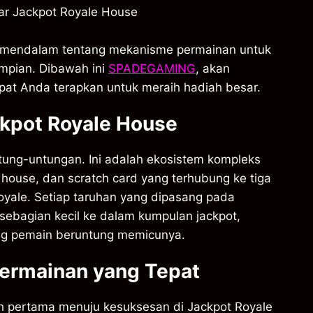
 mendalam tentang mekanisme permainan untuk
mpian. Dibawah ini
SPADEGAMING
, akan
at Anda terapkan untuk meraih hadiah besar.
kpot Royale House
ung-untungan. Ini adalah ekosistem kompleks
ll house, dan scratch card yang terhubung ke tiga
Royale. Setiap taruhan yang dipasang pada
ebagian kecil ke dalam kumpulan jackpot,
ng pemain beruntung memicunya.
Permainan yang Tepat
h pertama menuju kesuksesan di Jackpot Royale