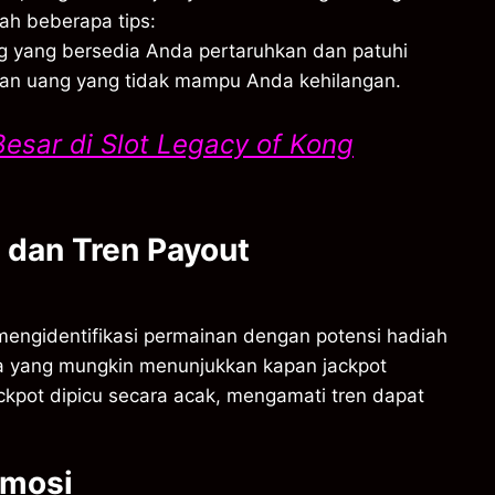
lah beberapa tips:
g yang bersedia Anda pertaruhkan dan patuhi
gan uang yang tidak mampu Anda kehilangan.
esar di Slot Legacy of Kong
 dan Tren Payout
 mengidentifikasi permainan dengan potensi hadiah
pola yang mungkin menunjukkan kapan jackpot
ckpot dipicu secara acak, mengamati tren dapat
omosi