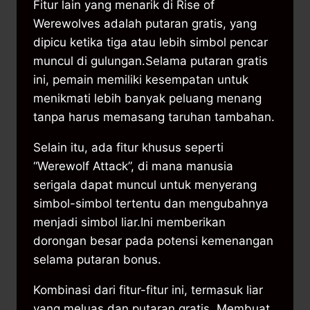
Fitur lain yang menarik di Rise of
Werewolves adalah putaran gratis, yang
dipicu ketika tiga atau lebih simbol pencar
muncul di gulungan.
Selama putaran gratis
ini, pemain memiliki kesempatan untuk
menikmati lebih banyak peluang menang
tanpa harus memasang taruhan tambahan.
Selain itu, ada fitur khusus seperti
“Werewolf Attack”, di mana manusia
serigala dapat muncul untuk menyerang
simbol-simbol tertentu dan mengubahnya
menjadi simbol liar.
Ini memberikan
dorongan besar pada potensi kemenangan
selama putaran bonus.
Kombinasi dari fitur-fitur ini, termasuk liar
yang meluas dan putaran gratis. Membuat