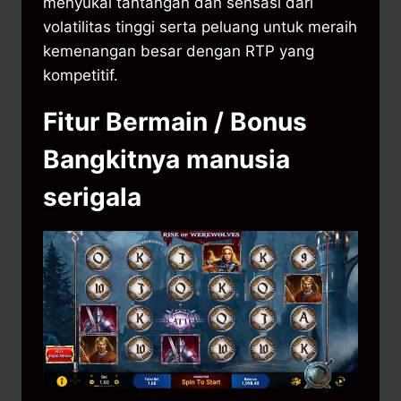
menyukai tantangan dan sensasi dari
volatilitas tinggi serta peluang untuk meraih
kemenangan besar dengan RTP yang
kompetitif.
Fitur Bermain / Bonus
Bangkitnya manusia
serigala