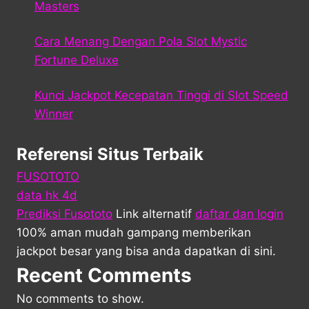
Masters
Cara Menang Dengan Pola Slot Mystic
Fortune Deluxe
Kunci Jackpot Kecepatan Tinggi di Slot Speed
Winner
Referensi Situs Terbaik
FUSOTOTO
data hk 4d
Prediksi Fusototo
Link alternatif
daftar dan login
100% aman mudah gampang memberikan
jackpot besar yang bisa anda dapatkan di sini.
Recent Comments
No comments to show.