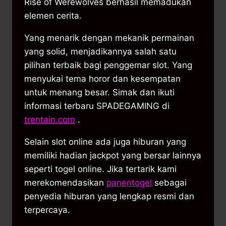
Rise of Werewolves berhasil memadukan
elemen cerita.
Yang menarik dengan mekanik permainan
yang solid, menjadikannya salah satu
pilihan terbaik bagi penggemar slot. Yang
menyukai tema horor dan kesempatan
untuk menang besar. Simak dan ikuti
informasi terbaru SPADEGAMING di
trentain.com
.
Selain slot online ada juga hiburan yang
memiliki hadian jackpot yang bersar lainnya
seperti togel online. Jika tertarik kami
merekomendasikan
panentogel
sebagai
penyedia hiburan yang lengkap resmi dan
terpercaya.