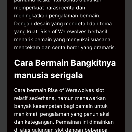
memperkuat narasi cerita dan
meningkatkan pengalaman bermain.
Dengan desain yang mendetail dan tema
yang kuat, Rise of Werewolves berhasil
menarik pemain yang menyukai suasana
mencekam dan cerita horor yang dramatis.
Cara Bermain Bangkitnya
manusia serigala
Cara bermain Rise of Werewolves slot
relatif sederhana, namun menawarkan
banyak kesempatan bagi pemain untuk
menikmati pengalaman yang penuh aksi
dan ketegangan.
Permainan ini dimainkan
di atas gulungan slot dengan beberapa