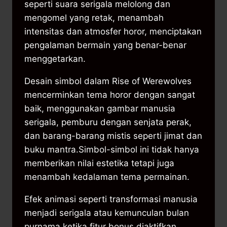
seperti suara serigala melolong dan
mengomel yang retak, menambah
intensitas dan atmosfer horor, menciptakan
pengalaman bermain yang benar-benar
menggetarkan.
Desain simbol dalam Rise of Werewolves
mencerminkan tema horor dengan sangat
baik, menggunakan gambar manusia
serigala, pemburu dengan senjata perak,
dan barang-barang mistis seperti jimat dan
buku mantra.
Simbol-simbol ini tidak hanya
memberikan nilai estetika tetapi juga
menambah kedalaman tema permainan.
Efek animasi seperti transformasi manusia
menjadi serigala atau kemunculan bulan
purnama ketika fitur bonus diaktifkan