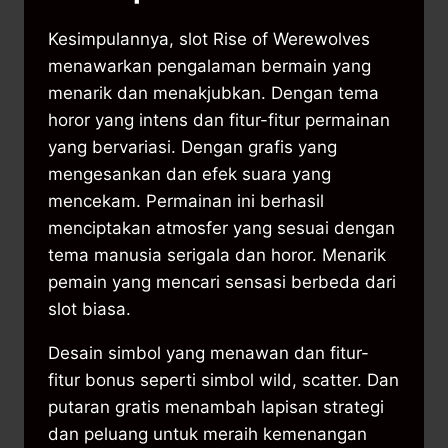
Kesimpulannya, slot Rise of Werewolves
menawarkan pengalaman bermain yang
menarik dan menakjubkan. Dengan tema
horor yang intens dan fitur-fitur permainan
yang bervariasi. Dengan grafis yang
mengesankan dan efek suara yang
mencekam. Permainan ini berhasil
menciptakan atmosfer yang sesuai dengan
tema manusia serigala dan horor. Menarik
pemain yang mencari sensasi berbeda dari
slot biasa.
Desain simbol yang menawan dan fitur-
fitur bonus seperti simbol wild, scatter. Dan
putaran gratis menambah lapisan strategi
dan peluang untuk meraih kemenangan