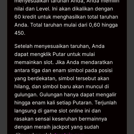
menyesuaikan taruhan Anda, Anda memilih
nilai dan Level. Ini akan dikalikan dengan
60 kredit untuk menghasilkan total taruhan
Anda. Total taruhan mulai dari 0,60 hingga
450.
Setelah menyesuaikan taruhan, Anda
dapat mengklik Putar untuk mulai
memainkan slot. Jika Anda mendaratkan
antara tiga dan enam simbol pada posisi
yang berdekatan, simbol tersebut akan
hilang, dan simbol baru akan muncul di
gulungan. Gulungan hanya dapat mengalir
hingga enam kali setiap Putaran. Terjunlah
langsung di game slot online ini dan
rasakan sensai keseruhan bermainnya
dengan meraih jackpot yang sudah