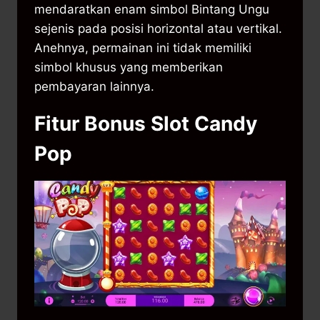
mendaratkan enam simbol Bintang Ungu
sejenis pada posisi horizontal atau vertikal.
Anehnya, permainan ini tidak memiliki
simbol khusus yang memberikan
pembayaran lainnya.
Fitur Bonus Slot Candy
Pop