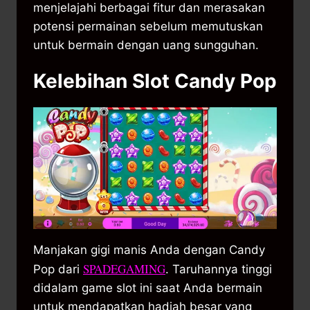
menjelajahi berbagai fitur dan merasakan
potensi permainan sebelum memutuskan
untuk bermain dengan uang sungguhan.
Kelebihan Slot Candy Pop
Manjakan gigi manis Anda dengan Candy
SPADEGAMING
Pop dari
. Taruhannya tinggi
didalam game slot ini saat Anda bermain
untuk mendapatkan hadiah besar yang