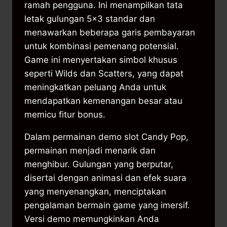
ramah pengguna. Ini menampilkan tata
letak gulungan 5×3 standar dan
menawarkan beberapa garis pembayaran
untuk kombinasi pemenang potensial.
Game ini menyertakan simbol khusus
seperti Wilds dan Scatters, yang dapat
meningkatkan peluang Anda untuk
mendapatkan kemenangan besar atau
memicu fitur bonus.
Dalam permainan demo slot Candy Pop,
permainan menjadi menarik dan
menghibur. Gulungan yang berputar,
disertai dengan animasi dan efek suara
yang menyenangkan, menciptakan
pengalaman bermain game yang imersif.
Versi demo memungkinkan Anda