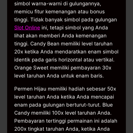
simbol warna-warni di gulungannya,
memicu fitur kemenangan atau bonus
tinggi. Tidak banyak simbol pada gulungan
Slot Online
ini, tetapi simbol yang Anda
lihat akan memberi Anda kemenangan
tinggi. Candy Bean memiliki level taruhan
20x ketika Anda mendaratkan enam simbol
identik pada garis horizontal atau vertikal.
Orange Sweet memiliki pembayaran 30x
level taruhan Anda untuk enam baris.
Permen Hijau memiliki hadiah sebesar 50x
level taruhan Anda ketika Anda mencapai
enam pada gulungan berturut-turut. Blue
Candy memiliki 100x level taruhan Anda.
Pembayaran tertinggi permainan ini adalah
200x tingkat taruhan Anda, ketika Anda