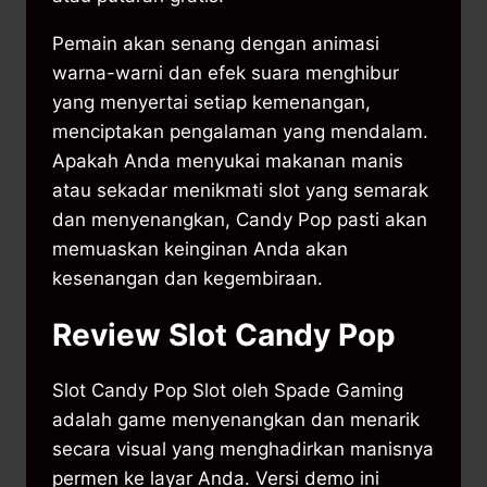
Pemain akan senang dengan animasi
warna-warni dan efek suara menghibur
yang menyertai setiap kemenangan,
menciptakan pengalaman yang mendalam.
Apakah Anda menyukai makanan manis
atau sekadar menikmati slot yang semarak
dan menyenangkan, Candy Pop pasti akan
memuaskan keinginan Anda akan
kesenangan dan kegembiraan.
Review Slot Candy Pop
Slot Candy Pop Slot oleh Spade Gaming
adalah game menyenangkan dan menarik
secara visual yang menghadirkan manisnya
permen ke layar Anda. Versi demo ini