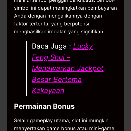
simbol ini dapat meningkatkan pembayaran
Anda dengan mengalikannya dengan
faktor tertentu, yang berpotensi
menghasilkan imbalan yang signifikan.
Baca Juga :
Lucky
Feng Shui –
Menawarkan Jackpot
Besar Bertema
Kekayaan
Permainan Bonus
Selain gameplay utama, slot ini mungkin
menyertakan game bonus atau mini-game