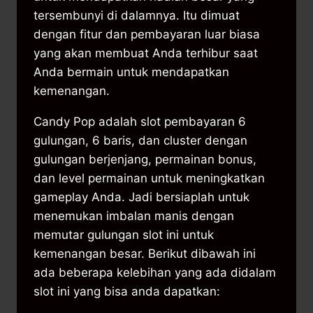
tersembunyi di dalamnya. Itu dimuat
dengan fitur dan pembayaran luar biasa
yang akan membuat Anda terhibur saat
Anda bermain untuk mendapatkan
kemenangan.
Candy Pop adalah slot pembayaran 6
gulungan, 6 baris, dan cluster dengan
gulungan berjenjang, permainan bonus,
dan level permainan untuk meningkatkan
gameplay Anda. Jadi bersiaplah untuk
menemukan imbalan manis dengan
memutar gulungan slot ini untuk
kemenangan besar. Berikut dibawah ini
ada beberapa kelebihan yang ada didalam
slot ini yang bisa anda dapatkan: