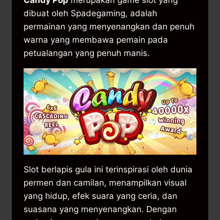
Candy Pop
merupakan game slot yang
dibuat oleh Spadegaming, adalah
permainan yang menyenangkan dan penuh
warna yang membawa pemain pada
petualangan yang penuh manis.
Slot berlapis gula ini terinspirasi oleh dunia
permen dan camilan, menampilkan visual
yang hidup, efek suara yang ceria, dan
suasana yang menyenangkan. Dengan