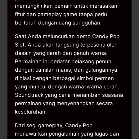
memungkinkan pemain untuk merasakan
fitur dan gameplay game tanpa perlu
bertaruh dengan uang sungguhan.
Saat Anda meluncurkan demo Candy Pop
Slot, Anda akan langsung terpesona oleh
desain yang cerah dan penuh warna.
Permainan ini berlatar belakang penuh
dengan camilan manis, dan gulungannya
dihiasi dengan berbagai simbol permen
yang muncul dengan warna-warna cerah.
Soundtrack yang ceria menambah suasana
permainan yang menyenangkan secara
keseluruhan.
Dari segi gameplay, Candy Pop
menawarkan pengalaman yang lugas dan