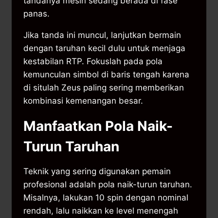
tandanya mesin sedang berada di fase
panas.
Jika tanda ini muncul, lanjutkan bermain
dengan taruhan kecil dulu untuk menjaga
kestabilan RTP. Fokuslah pada pola
kemunculan simbol di baris tengah karena
di situlah Zeus paling sering memberikan
kombinasi kemenangan besar.
Manfaatkan Pola Naik-
Turun Taruhan
Teknik yang sering digunakan pemain
profesional adalah pola naik-turun taruhan.
Misalnya, lakukan 10 spin dengan nominal
rendah, lalu naikkan ke level menengah