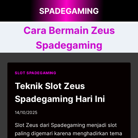
Skip
SPADEGAMING
to
content
Cara Bermain Zeus
Spadegaming
SLOT SPADEGAMING
Teknik Slot Zeus
Spadegaming Hari Ini
14/10/2025
Slot Zeus dari Spadegaming menjadi slot
paling digemari karena menghadirkan tema