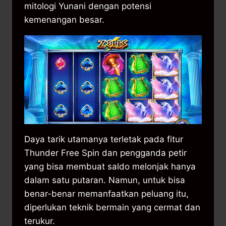
mitologi Yunani dengan potensi
kemenangan besar.
Daya tarik utamanya terletak pada fitur
Thunder Free Spin dan pengganda petir
yang bisa membuat saldo melonjak hanya
dalam satu putaran. Namun, untuk bisa
benar-benar memanfaatkan peluang itu,
diperlukan teknik bermain yang cermat dan
terukur.