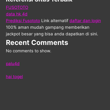
FUSOTOTO
data hk 4d
Prediksi Fusototo
Link alternatif
daftar dan login
100% aman mudah gampang memberikan
jackpot besar yang bisa anda dapatkan di sini.
Recent Comments
No comments to show.
palu4d
hai togel