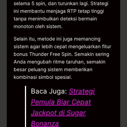
selama 5 spin, dan turunkan lagi. Strategi
ini membantu menjaga RTP tetap tinggi
tanpa menimbulkan deteksi bermain
monoton oleh sistem.
Selain itu, metode ini juga memancing
sistem agar lebih cepat mengeluarkan fitur
bonus Thunder Free Spin. Semakin sering
Anda mengubah ritme taruhan, semakin
besar peluang sistem memberikan
kombinasi simbol spesial.
Baca Juga:
Strategi
Pemula Biar Cepat
Jackpot di Sugar
Bonanza