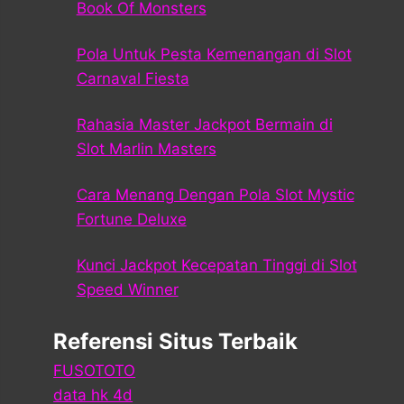
Book Of Monsters
Pola Untuk Pesta Kemenangan di Slot
Carnaval Fiesta
Rahasia Master Jackpot Bermain di
Slot Marlin Masters
Cara Menang Dengan Pola Slot Mystic
Fortune Deluxe
Kunci Jackpot Kecepatan Tinggi di Slot
Speed Winner
Referensi Situs Terbaik
FUSOTOTO
data hk 4d