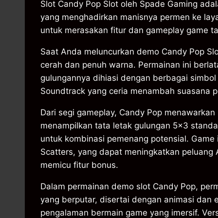
Slot Candy Pop Slot oleh Spade Gaming ada
yang menghadirkan manisnya permen ke laya
untuk merasakan fitur dan gameplay game t
Saat Anda meluncurkan demo Candy Pop Slot
cerah dan penuh warna. Permainan ini berla
gulungannya dihiasi dengan berbagai simbo
Soundtrack yang ceria menambah suasana p
Dari segi gameplay, Candy Pop menawarkan 
menampilkan tata letak gulungan 5×3 stan
untuk kombinasi pemenang potensial. Game i
Scatters, yang dapat meningkatkan peluan
memicu fitur bonus.
Dalam permainan demo slot Candy Pop, perm
yang berputar, disertai dengan animasi dan
pengalaman bermain game yang imersif. Ver