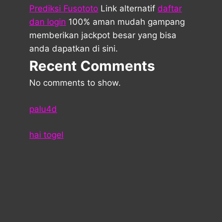
Prediksi Fusototo
Link alternatif
daftar
dan login
100% aman mudah gampang
memberikan jackpot besar yang bisa
anda dapatkan di sini.
Recent Comments
No comments to show.
palu4d
hai togel