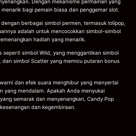
menyenangkan. Dengan mekanisme permainan yang
p menarik bagi pemain biasa dan penggemar slot.
i dengan berbagai simbol permen, termasuk lolipop,
ujuannya adalah untuk mencocokkan simbol-simbol
k memenangkan hadiah yang menarik.
 seperti simbol Wild, yang menggantikan simbol
, dan simbol Scatter yang memicu putaran bonus
arni dan efek suara menghibur yang menyertai
an yang mendalam. Apakah Anda menyukai
t yang semarak dan menyenangkan, Candy Pop
 kesenangan dan kegembiraan.