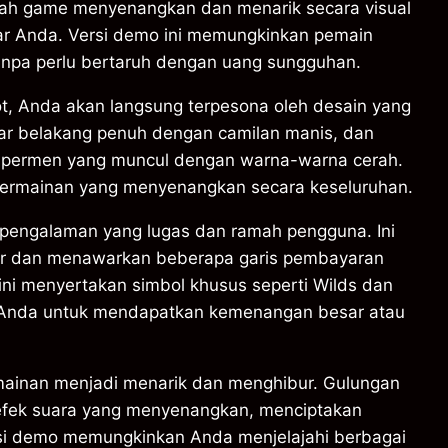
lah game menyenangkan dan menarik secara visual
r Anda. Versi demo ini memungkinkan pemain
anpa perlu bertaruh dengan uang sungguhan.
, Anda akan langsung terpesona oleh desain yang
tar belakang penuh dengan camilan manis, dan
l permen yang muncul dengan warna-warna cerah.
ermainan yang menyenangkan secara keseluruhan.
pengalaman yang lugas dan ramah pengguna. Ini
dar dan menawarkan beberapa garis pembayaran
ni menyertakan simbol khusus seperti Wilds dan
g Anda untuk mendapatkan kemenangan besar atau
ainan menjadi menarik dan menghibur. Gulungan
 efek suara yang menyenangkan, menciptakan
si demo memungkinkan Anda menjelajahi berbagai