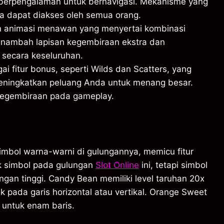
erpengalaman untuk bernavigasi. Mekanisme yang
ya dapat diakses oleh semua orang.
n animasi menawan yang menyertai kombinasi
enambah lapisan kegembiraan ekstra dan
secara keseluruhan.
i fitur bonus, seperti Wilds dan Scatters, yang
ningkatkan peluang Anda untuk menang besar.
 kegembiraan pada gameplay.
imbol warna-warni di gulungannya, memicu fitur
k simbol pada gulungan
Slot Online
ini, tetapi simbol
an tinggi. Candy Bean memiliki level taruhan 20x
 pada garis horizontal atau vertikal. Orange Sweet
 untuk enam baris.