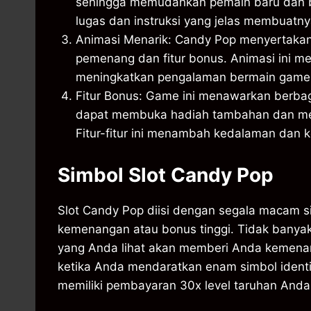
sehingga memudahkan pemain baru dan b
lugas dan instruksi yang jelas membuatn
Animasi Menarik: Candy Pop menyertaka
pemenang dan fitur bonus. Animasi ini m
meningkatkan pengalaman bermain game 
Fitur Bonus: Game ini menawarkan berbaga
dapat membuka hadiah tambahan dan me
Fitur-fitur ini menambah kedalaman dan
Simbol Slot Candy Pop
Slot Candy Pop diisi dengan segala macam s
kemenangan atau bonus tinggi. Tidak banya
yang Anda lihat akan memberi Anda kemenang
ketika Anda mendaratkan enam simbol identik
memiliki pembayaran 30x level taruhan Anda