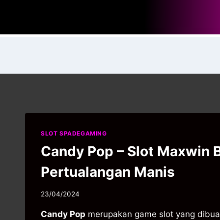
Skip
to
content
SLOT SPADEGAMING
Candy Pop – Slot Maxwin
Pertualangan Manis
23/04/2024
Candy Pop
merupakan game slot yang dibua