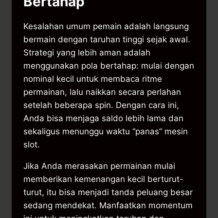
Bertahap
Kesalahan umum pemain adalah langsung
bermain dengan taruhan tinggi sejak awal.
Strategi yang lebih aman adalah
menggunakan pola bertahap: mulai dengan
nominal kecil untuk membaca ritme
permainan, lalu naikkan secara perlahan
setelah beberapa spin. Dengan cara ini,
Anda bisa menjaga saldo lebih lama dan
sekaligus menunggu waktu “panas” mesin
slot.
Jika Anda merasakan permainan mulai
memberikan kemenangan kecil berturut-
turut, itu bisa menjadi tanda peluang besar
sedang mendekat. Manfaatkan momentum