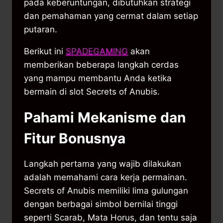
pada keberuntungan, dibutuhkan strategi
dan pemahaman yang cermat dalam setiap
putaran.
Berikut ini
SPADEGAMING
akan
memberikan beberapa langkah cerdas
yang mampu membantu Anda ketika
bermain di slot Secrets of Anubis.
Pahami Mekanisme dan
Fitur Bonusnya
Langkah pertama yang wajib dilakukan
adalah memahami cara kerja permainan.
Secrets of Anubis memiliki lima gulungan
dengan berbagai simbol bernilai tinggi
seperti Scarab, Mata Horus, dan tentu saja