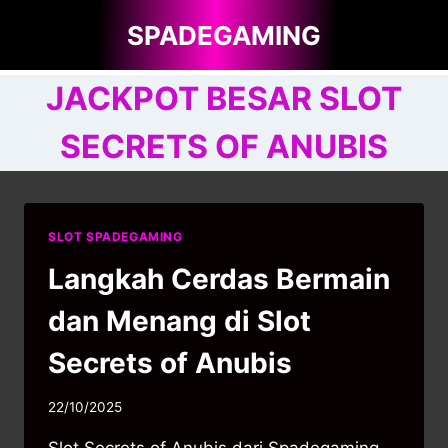
Skip
SPADEGAMING
to
content
JACKPOT BESAR SLOT
SECRETS OF ANUBIS
SLOT SPADEGAMING
Langkah Cerdas Bermain
dan Menang di Slot
Secrets of Anubis
22/10/2025