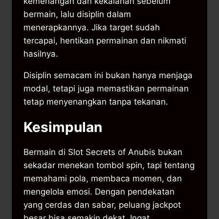
kemenangan dan kekalahan sebelum
bermain, lalu disiplin dalam
menerapkannya. Jika target sudah
tercapai, hentikan permainan dan nikmati
hasilnya.
Disiplin semacam ini bukan hanya menjaga
modal, tetapi juga memastikan permainan
tetap menyenangkan tanpa tekanan.
Kesimpulan
Bermain di Slot Secrets of Anubis bukan
sekadar menekan tombol spin, tapi tentang
memahami pola, membaca momen, dan
mengelola emosi. Dengan pendekatan
yang cerdas dan sabar, peluang jackpot
besar bisa semakin dekat. Ingat,