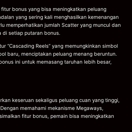
fitur bonus yang bisa meningkatkan peluang
andalan yang sering kali menghasilkan kemenangan
lu memperhatikan jumlah Scatter yang muncul dan
 di setiap putaran bonus.
fitur “Cascading Reels” yang memungkinkan simbol
ol baru, menciptakan peluang menang beruntun.
onus ini untuk memasang taruhan lebih besar,
n keseruan sekaligus peluang cuan yang tinggi,
ja. Dengan memahami mekanisme Megaways,
simalkan fitur bonus, pemain bisa meningkatkan