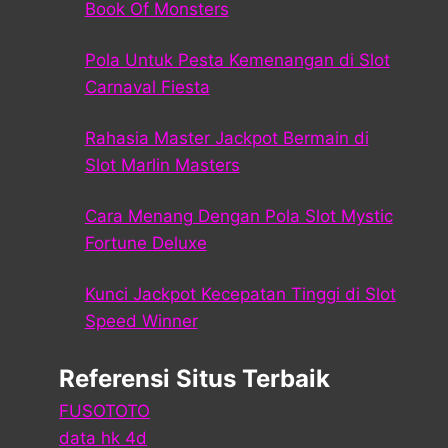
Book Of Monsters
Pola Untuk Pesta Kemenangan di Slot
Carnaval Fiesta
Rahasia Master Jackpot Bermain di
Slot Marlin Masters
Cara Menang Dengan Pola Slot Mystic
Fortune Deluxe
Kunci Jackpot Kecepatan Tinggi di Slot
Speed Winner
Referensi Situs Terbaik
FUSOTOTO
data hk 4d