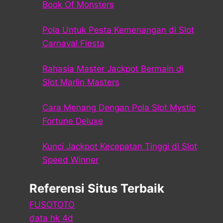
Book Of Monsters
Pola Untuk Pesta Kemenangan di Slot
Carnaval Fiesta
Rahasia Master Jackpot Bermain di
Slot Marlin Masters
Cara Menang Dengan Pola Slot Mystic
Fortune Deluxe
Kunci Jackpot Kecepatan Tinggi di Slot
Speed Winner
Referensi Situs Terbaik
FUSOTOTO
data hk 4d