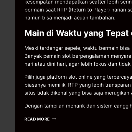
kesempatan mendapatkan scatter lebih seri
bermain saat RTP (Return to Player) harian se
namun bisa menjadi acuan tambahan.
Main di Waktu yang Tepat 
Meski terdengar sepele, waktu bermain bis
Banyak pemain slot berpengalaman menyaran
hari atau dini hari, agar lebih fokus dan tida
Pilih juga platform slot online yang terpercay
biasanya memiliki RTP yang lebih transpara
situs tidak dikenal yang bisa saja merugika
Dengan tampilan menarik dan sistem canggi
TIPS
READ MORE
SEDERHANA
MERAIH