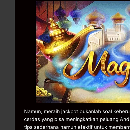
Namun, meraih jackpot bukanlah soal keber
cerdas yang bisa meningkatkan peluang Anda.
tips sederhana namun efektif untuk memba