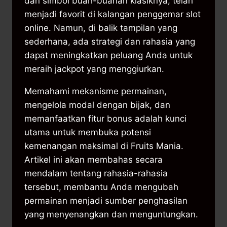
dan simbol buah-buahan klasiknya, telah
menjadi favorit di kalangan penggemar slot
online. Namun, di balik tampilan yang
sederhana, ada strategi dan rahasia yang
dapat meningkatkan peluang Anda untuk
meraih jackpot yang menggiurkan.
Memahami mekanisme permainan,
mengelola modal dengan bijak, dan
memanfaatkan fitur bonus adalah kunci
utama untuk membuka potensi
kemenangan maksimal di Fruits Mania.
Artikel ini akan membahas secara
mendalam tentang rahasia-rahasia
tersebut, membantu Anda mengubah
permainan menjadi sumber penghasilan
yang menyenangkan dan menguntungkan.