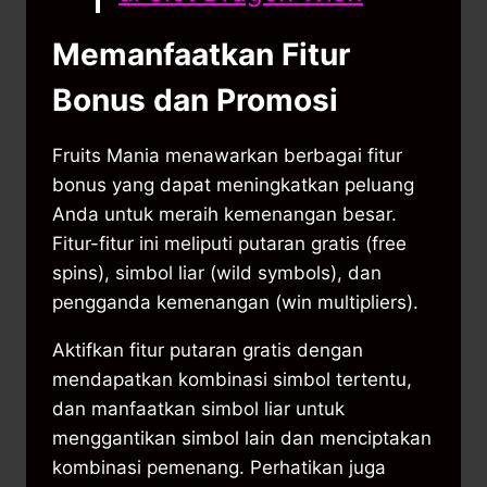
Memanfaatkan Fitur
Bonus dan Promosi
Fruits Mania menawarkan berbagai fitur
bonus yang dapat meningkatkan peluang
Anda untuk meraih kemenangan besar.
Fitur-fitur ini meliputi putaran gratis (free
spins), simbol liar (wild symbols), dan
pengganda kemenangan (win multipliers).
Aktifkan fitur putaran gratis dengan
mendapatkan kombinasi simbol tertentu,
dan manfaatkan simbol liar untuk
menggantikan simbol lain dan menciptakan
kombinasi pemenang. Perhatikan juga