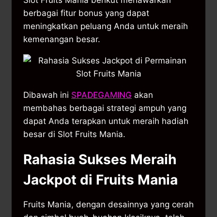
Slot Fruits Mania berikut menawarkan
berbagai fitur bonus yang dapat
meningkatkan peluang Anda untuk meraih
kemenangan besar.
Dibawah ini
SPADEGAMING
akan
membahas berbagai strategi ampuh yang
dapat Anda terapkan untuk meraih hadiah
besar di Slot Fruits Mania.
Rahasia Sukses Meraih
Jackpot di Fruits Mania
Fruits Mania, dengan desainnya yang cerah