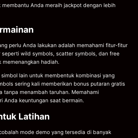
k membantu Anda meraih jackpot dengan lebih
ermainan
ng perlu Anda lakukan adalah memahami fitur-fitur
 seperti wild symbols, scatter symbols, dan free
uk memenangkan hadiah.
 simbol lain untuk membentuk kombinasi yang
bols sering kali memberikan bonus putaran gratis
ma tanpa menambah taruhan. Memahami
eri Anda keuntungan saat bermain.
tuk Latihan
cobalah mode demo yang tersedia di banyak