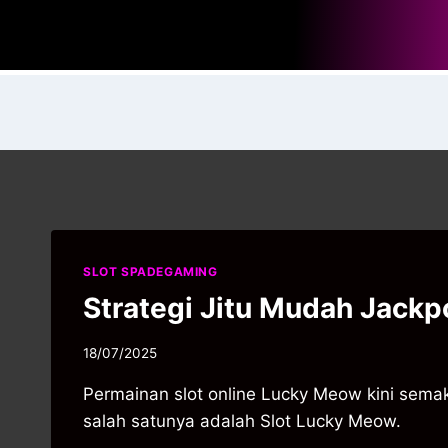
Skip
to
content
SLOT SPADEGAMING
Strategi Jitu Mudah Jackp
18/07/2025
Permainan slot online Lucky Meow kini semak
salah satunya adalah Slot Lucky Meow.