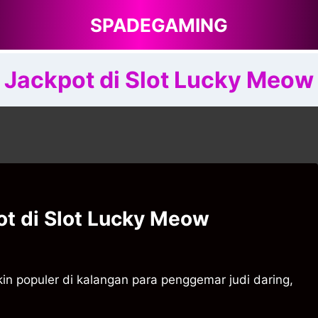
SPADEGAMING
Jackpot di Slot Lucky Meow
ot di Slot Lucky Meow
in populer di kalangan para penggemar judi daring,