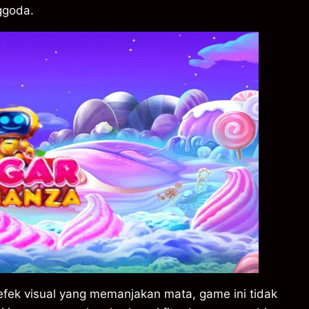
ggoda.
fek visual yang memanjakan mata, game ini tidak