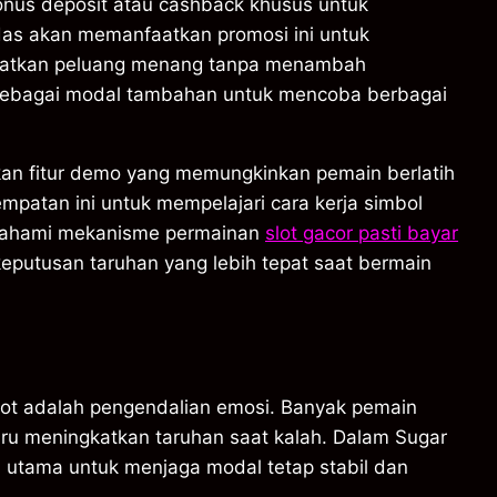
onus deposit atau cashback khusus untuk
as akan memanfaatkan promosi ini untuk
katkan peluang menang tanpa menambah
n sebagai modal tambahan untuk mencoba berbagai
akan fitur demo yang memungkinkan pemain berlatih
patan ini untuk mempelajari cara kerja simbol
emahami mekanisme permainan
slot gacor pasti bayar
putusan taruhan yang lebih tepat saat bermain
slot adalah pengendalian emosi. Banyak pemain
ru meningkatkan taruhan saat kalah. Dalam Sugar
 utama untuk menjaga modal tetap stabil dan