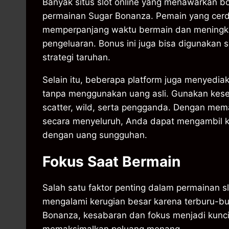
Banyak situs slot online yang menawarkan b
permainan Sugar Bonanza. Pemain yang cerd
memperpanjang waktu bermain dan mening
pengeluaran. Bonus ini juga bisa digunaka
strategi taruhan.
Selain itu, beberapa platform juga menyedi
tanpa menggunakan uang asli. Gunakan kesem
scatter, wild, serta pengganda. Dengan m
secara menyeluruh, Anda dapat mengambil ke
dengan uang sungguhan.
Fokus Saat Bermain
Salah satu faktor penting dalam permainan 
mengalami kerugian besar karena terburu-bu
Bonanza, kesabaran dan fokus menjadi kunci
memaksimalkan peluang menang.