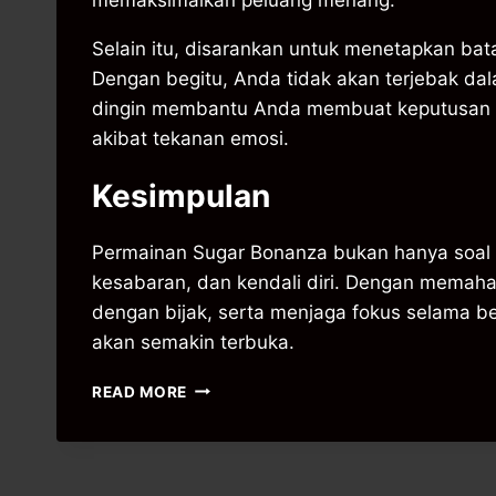
Selain itu, disarankan untuk menetapkan ba
Dengan begitu, Anda tidak akan terjebak da
dingin membantu Anda membuat keputusan ya
akibat tekanan emosi.
Kesimpulan
Permainan Sugar Bonanza bukan hanya soal ke
kesabaran, dan kendali diri. Dengan mema
dengan bijak, serta menjaga fokus selama 
akan semakin terbuka.
PANDUAN
READ MORE
LENGKAP
MENANG
DALAM
PERMAINAN