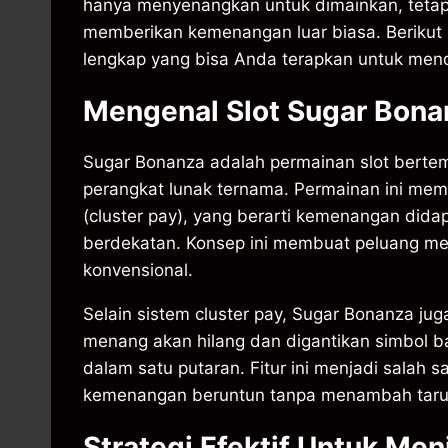
hanya menyenangkan untuk dimainkan, tetapi
memberikan kemenangan luar biasa. Berikut 
lengkap yang bisa Anda terapkan untuk mend
Mengenal Slot Sugar Bona
Sugar Bonanza adalah permainan slot bert
perangkat lunak ternama. Permainan ini memi
(cluster pay), yang berarti kemenangan did
berdekatan. Konsep ini membuat peluang men
konvensional.
Selain sistem cluster pay, Sugar Bonanza ju
menang akan hilang dan digantikan simbol
dalam satu putaran. Fitur ini menjadi salah
kemenangan beruntun tanpa menambah taru
Strategi Efektif Untuk M