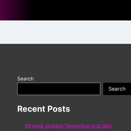
Search
Search
Recent Posts
Strategi Jackpot Tersembunyi di Slot