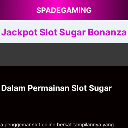
SPADEGAMING
Jackpot Slot Sugar Bonanza
Dalam Permainan Slot Sugar
ra penggemar slot online berkat tampilannya yang